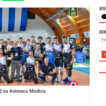
@Seg
Iscr
Il 
-2 su Avimecc Modica