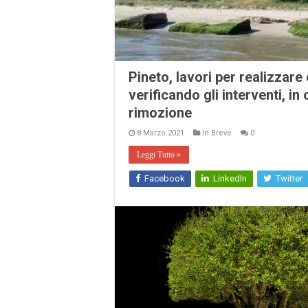
Pineto, lavori per realizzare
verificando gli interventi, i
rimozione
8 Marzo 2021
In Breve
0
Leggi Tutto »
Facebook
LinkedIn
Twitter