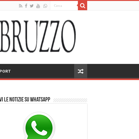
PORT
vi le notizie su Whatsapp