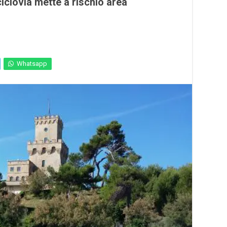
clovia mette a rischio area
Whatsapp