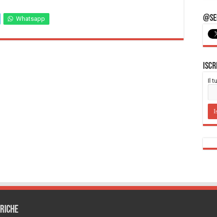
@Seg
Whatsapp
Iscr
Il 
RICHE