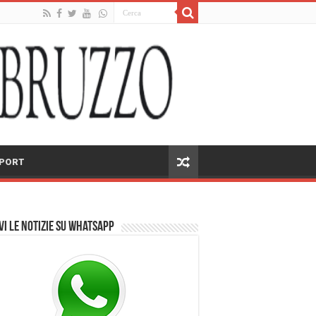
PORT
vi le notizie su Whatsapp