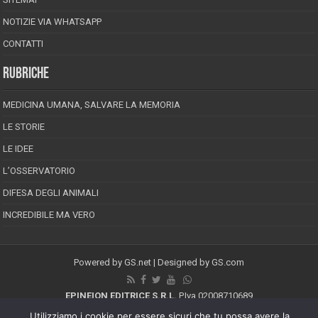
NOTIZIE VIA WHATSAPP
CONTATTI
RUBRICHE
MEDICINA UMANA, SALVARE LA MEMORIA
LE STORIE
LE IDEE
L’OSSERVATORIO
DIFESA DEGLI ANIMALI
INCREDIBILE MA VERO
Powered by
GS.net
| Designed by
GS.com
EPINEION EDITRICE S.R.L.
P.Iva 02008710689
Registrazione Tribunale di Pescara reg. speciale della stampa n.08/2012
Utilizziamo i cookie per essere sicuri che tu possa avere la