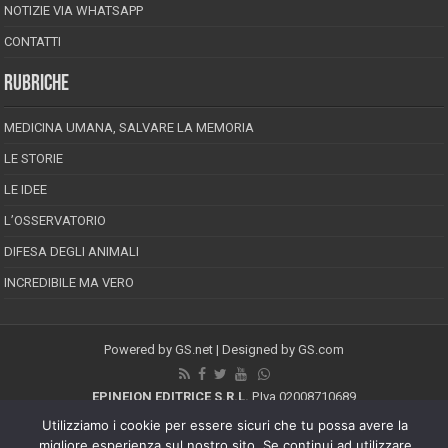
NOTIZIE VIA WHATSAPP
CONTATTI
RUBRICHE
MEDICINA UMANA, SALVARE LA MEMORIA
LE STORIE
LE IDEE
L’OSSERVATORIO
DIFESA DEGLI ANIMALI
INCREDIBILE MA VERO
Powered by
GS.net
| Designed by
GS.com
EPINEION EDITRICE S.R.L.
P.Iva 02008710689
Registrazione Tribunale di Pescara reg. speciale della stampa n.08/2012
Utilizziamo i cookie per essere sicuri che tu possa avere la
Direttore responsabile: Maurizio Piccinino
migliore esperienza sul nostro sito. Se continui ad utilizzare