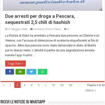
Due arresti per droga a Pescara,
sequestrati 2,5 chili di hashish
21 Maggio 2026
Cronaca
,
Primo Piano
0
La Polizia di Stato ha arrestato a Pescara due persone, un 23enne e un
54enne, con l’accusa di detenzione di sostanze stupefacenti ai fini di
spaccio. Altre due persone sono state denunciate in stato di libertà
per lo stesso reato. L’attività è partita da una segnalazione arrivata
tramite l’app YouPol …
Leggi Tutto »
2
«
1
3
4
5
»
10
20
30
...
Pagina 2 di 32
Ultimo »
Ricevi le notizie su Whatsapp