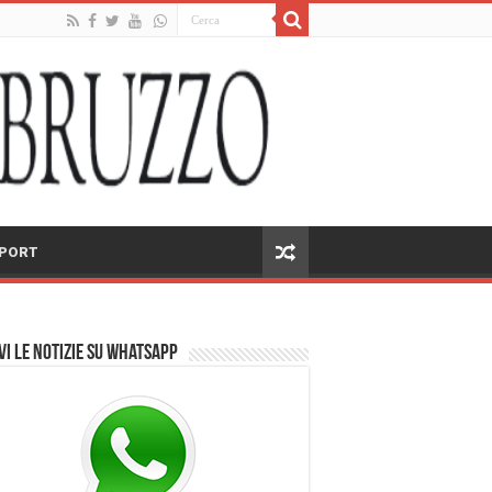
PORT
vi le notizie su Whatsapp