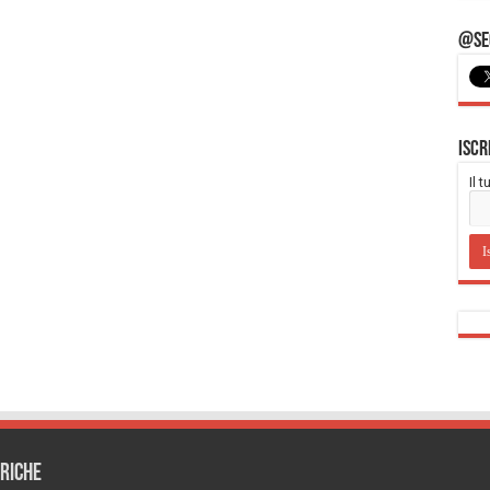
@Seg
Iscr
Il 
RICHE