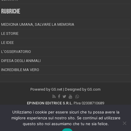
RUBRICHE
MEDICINA UMANA, SALVARE LA MEMORIA
LE STORIE
LE IDEE
L’OSSERVATORIO
DIFESA DEGLI ANIMALI
INCREDIBILE MA VERO
Powered by
GS.net
| Designed by
GS.com
EPINEION EDITRICE S.R.L.
P.Iva 02008710689
Registrazione Tribunale di Pescara reg. speciale della stampa n.08/2012
Utilizziamo i cookie per essere sicuri che tu possa avere la
Direttore responsabile: Maurizio Piccinino
migliore esperienza sul nostro sito. Se continui ad utilizzare
Iscrizione al ROC n.22607
questo sito noi assumiamo che tu ne sia felice.
Riproduzione riservata © Copyright 2026, All Rights Reserved