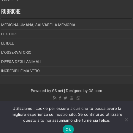
RUBRICHE
MEDICINA UMANA, SALVARE LA MEMORIA
LE STORIE
LE IDEE
L’OSSERVATORIO
DIFESA DEGLI ANIMALI
INCREDIBILE MA VERO
Powered by
GS.net
| Designed by
GS.com
EPINEION EDITRICE S.R.L.
P.Iva 02008710689
Utilizziamo i cookie per essere sicuri che tu possa avere la
Registrazione Tribunale di Pescara reg. speciale della stampa n.08/2012
migliore esperienza sul nostro sito. Se continui ad utilizzare
Direttore responsabile: Maurizio Piccinino
questo sito noi assumiamo che tu ne sia felice.
Iscrizione al ROC n.22607
Riproduzione riservata © Copyright 2026, All Rights Reserved
Ok