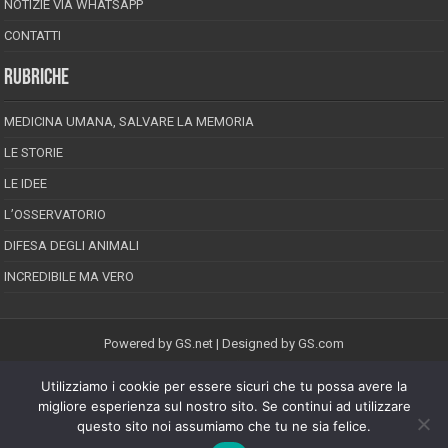
NOTIZIE VIA WHATSAPP
CONTATTI
RUBRICHE
MEDICINA UMANA, SALVARE LA MEMORIA
LE STORIE
LE IDEE
L’OSSERVATORIO
DIFESA DEGLI ANIMALI
INCREDIBILE MA VERO
Powered by
GS.net
| Designed by
GS.com
Utilizziamo i cookie per essere sicuri che tu possa avere la
EPINEION EDITRICE S.R.L.
P.Iva 02008710689
migliore esperienza sul nostro sito. Se continui ad utilizzare
Registrazione Tribunale di Pescara reg. speciale della stampa n.08/2012
questo sito noi assumiamo che tu ne sia felice.
Direttore responsabile: Maurizio Piccinino
Iscrizione al ROC n.22607