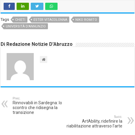
Tags
CHIETI
ESTER VITACOLONNA
NIKO ROMITO
UNIVERSITÀ D'ANNUNZIO
Di Redazione Notizie D'Abruzzo
Prec.
Rinnovabili in Sardegna: lo
scontro che ridisegna la
transizione
Succ.
ArtAbility, ridefinire la
riabilitazione attraverso l’arte