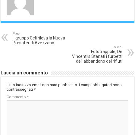
Prec.
Il gruppo Celi rileva la Nuova
Presafer di Avezzano
Succ.
Fototrappole, De
Vincentiis:Stanati i furbetti
dell’abbandono dei rifiuti
Lascia un commento
Il tuo indirizzo email non sarà pubblicato.
I campi obbligatori sono
contrassegnati
*
Commento
*