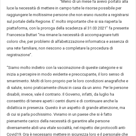
“Meno di un mese fa avevo portato alla
luce la necessità di mettere in campo tutte le risorse possibile per
raggiungere le moltissime persone che non erano riuscite a registrarsi
sul portale della Regione. E’ molto importante che si sia riaperta la
piattaforma, con la proroga della scadenza al 31.03 2021” fa presente
Francesca Buttari “ma rimane la necessità di accompagnare tutti
coloro che, per problemi di alfabetizzazione informatica e assenza di
una rete familiare, non riescono a completare la procedura di
registrazione”.
“Siamo molto indietro con la vaccinazione di queste categorie e si
inizia a percepire in modo evidente e preoccupante, il loro senso di
smarrimento. Molti di loro proprio per le loro condizioni anagrafiche e
di salute, sono praticamente chiusi in casa da un anno. Per le persone
disabili, invece, vale il contrario. Il Governo, infatti, da luglio ha
consentito di tenere aperti i centri diurni e di continuare anche la
didattica in presenza. Questo è un aspetto di grande attenzione, ma
di cui si parla pochissimo. Viviamo in un paese che si è fatto
pienamente carico della necessità di garantire alle persone
diversamente abili una vitale socialità, nel rispetto dei protocolli anti-
Covid19. Ora è necessario mettere in sicurezza loro e il personale che