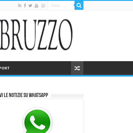
PORT
vi le notizie su Whatsapp