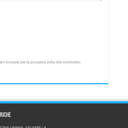
uesto browser per la prossima volta che commento.
RICHE
ICINA UMANA, SALVARE LA