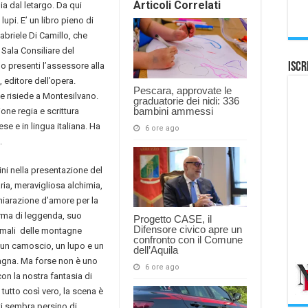
Articoli Correlati
a dal letargo. Da qui
lupi. E’ un libro pieno di
Gabriele Di Camillo, che
 Sala Consiliare del
o presenti l’assessore alla
Iscr
 editore dell’opera.
Pescara, approvate le
 e risiede a Montesilvano.
graduatorie dei nidi: 336
bambini ammessi
one regia e scrittura
ese e in lingua italiana. Ha
6 ore ago
.
ni nella presentazione del
ria, meravigliosa alchimia,
chiarazione d’amore per la
orma di leggenda, suo
Progetto CASE, il
Difensore civico apre un
nimali delle montagne
confronto con il Comune
, un camoscio, un lupo e un
dell’Aquila
ntagna. Ma forse non è uno
6 ore ago
on la nostra fantasia di
tutto così vero, la scena è
ti sembra persino di