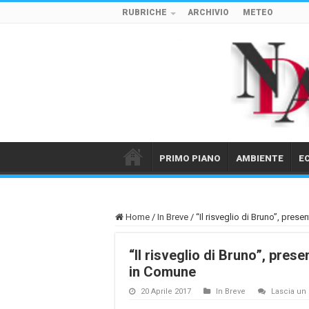
RUBRICHE
ARCHIVIO
METEO
PRIMO PIANO
AMBIENTE
E
Home
/
In Breve
/
“Il risveglio di Bruno”, pres
“Il risveglio di Bruno”, prese
in Comune
20 Aprile 2017
In Breve
Lascia u