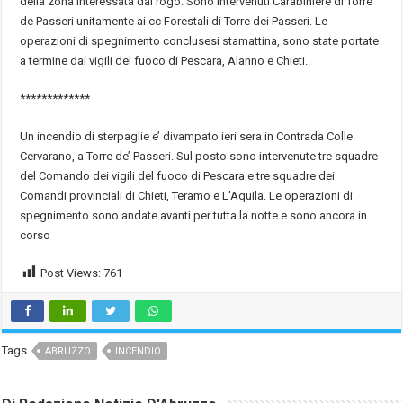
della zona interessata dal rogo. Sono intervenuti Carabiniere di Torre
de Passeri unitamente ai cc Forestali di Torre dei Passeri. Le
operazioni di spegnimento conclusesi stamattina, sono state portate
a termine dai vigili del fuoco di Pescara, Alanno e Chieti.
*************
Un incendio di sterpaglie e’ divampato ieri sera in Contrada Colle
Cervarano, a Torre de’ Passeri. Sul posto sono intervenute tre squadre
del Comando dei vigili del fuoco di Pescara e tre squadre dei
Comandi provinciali di Chieti, Teramo e L’Aquila. Le operazioni di
spegnimento sono andate avanti per tutta la notte e sono ancora in
corso
Post Views:
761
Tags
ABRUZZO
INCENDIO