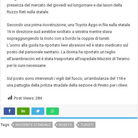
presenza del mercato del giovedì sul lungomare e dai lavori della
Ruzzo Reti sulla statale.
Secondo una prima ricostruzione, una Toyota Aygo in fila sulla statale
16 in direzione sud avrebbe svoltato a sinistra mentre stava
sopraggiungendo la moto con a bordo la coppia di turisti.
L’uomo alla guida ha riportato lievi abrasioni ed è stato medicato sul
posto dal personale sanitario. La donna ha riportato un taglio
all’avambraccio ed è stata trasportata all’ospedale Mazzini di Teramo
per le cure necessarie.
Sul posto sono intervenuti i vigili del fuoco, un’ambulanza del 118 e
una pattuglia della polizia stradale della sezione di Pineto per i rilievi.
Post Views:
284
Tags
INCIDENTE STRADALE
ROSETO
TURISTI