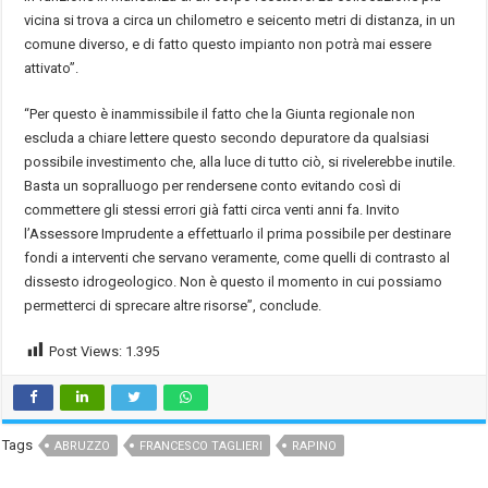
vicina si trova a circa un chilometro e seicento metri di distanza, in un
comune diverso, e di fatto questo impianto non potrà mai essere
attivato”.
“Per questo è inammissibile il fatto che la Giunta regionale non
escluda a chiare lettere questo secondo depuratore da qualsiasi
possibile investimento che, alla luce di tutto ciò, si rivelerebbe inutile.
Basta un sopralluogo per rendersene conto evitando così di
commettere gli stessi errori già fatti circa venti anni fa. Invito
l’Assessore Imprudente a effettuarlo il prima possibile per destinare
fondi a interventi che servano veramente, come quelli di contrasto al
dissesto idrogeologico. Non è questo il momento in cui possiamo
permetterci di sprecare altre risorse”, conclude.
Post Views:
1.395
Tags
ABRUZZO
FRANCESCO TAGLIERI
RAPINO