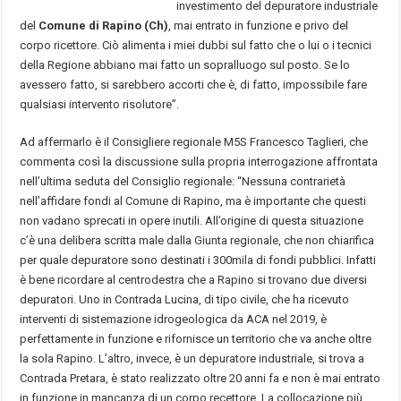
investimento del depuratore industriale
del
Comune di Rapino (Ch)
, mai entrato in funzione e privo del
corpo ricettore. Ciò alimenta i miei dubbi sul fatto che o lui o i tecnici
della Regione abbiano mai fatto un sopralluogo sul posto. Se lo
avessero fatto, si sarebbero accorti che è, di fatto, impossibile fare
qualsiasi intervento risolutore”.
Ad affermarlo è il Consigliere regionale M5S Francesco Taglieri, che
commenta così la discussione sulla propria interrogazione affrontata
nell’ultima seduta del Consiglio regionale: “Nessuna contrarietà
nell’affidare fondi al Comune di Rapino, ma è importante che questi
non vadano sprecati in opere inutili. All’origine di questa situazione
c’è una delibera scritta male dalla Giunta regionale, che non chiarifica
per quale depuratore sono destinati i 300mila di fondi pubblici. Infatti
è bene ricordare al centrodestra che a Rapino si trovano due diversi
depuratori. Uno in Contrada Lucina, di tipo civile, che ha ricevuto
interventi di sistemazione idrogeologica da ACA nel 2019, è
perfettamente in funzione e rifornisce un territorio che va anche oltre
la sola Rapino. L’altro, invece, è un depuratore industriale, si trova a
Contrada Pretara, è stato realizzato oltre 20 anni fa e non è mai entrato
in funzione in mancanza di un corpo recettore. La collocazione più