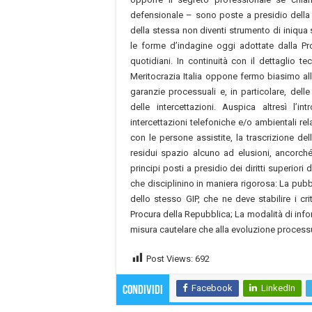
defensionale – sono poste a presidio della p
della stessa non diventi strumento di iniqua
le forme d’indagine oggi adottate dalla P
quotidiani. In continuità con il dettaglio te
Meritocrazia Italia oppone fermo biasimo all
garanzie processuali e, in particolare, dell
delle intercettazioni. Auspica altresì l’i
intercettazioni telefoniche e/o ambientali re
con le persone assistite, la trascrizione del
residui spazio alcuno ad elusioni, ancorché f
principi posti a presidio dei diritti superiori
che disciplinino in maniera rigorosa: La pub
dello stesso GIP, che ne deve stabilire i cr
Procura della Repubblica; La modalità di info
misura cautelare che alla evoluzione process
Post Views:
692
Facebook
LinkedIn
Condividi