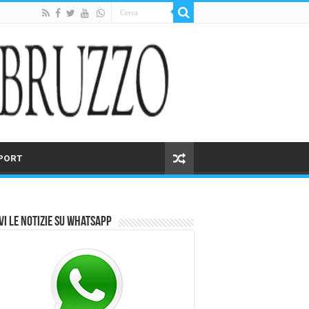
PORT
vi le notizie su Whatsapp