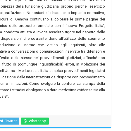
urezza della funzione giudiziaria, proprio perché l’esercizio
 sopraffazione. Nonostante il chiarissimo impianto normativo,
rocura di Genova continuano a colorare le prime pagine dei
cnico delle proposte formulate con il ‘nuovo Progetto Italia’,
a condotta attuata e invoca assoluto rigore nel rispetto delle
e disposizioni che sovraintendono all’utilizzo dello strumento
ntroduzione di norme che vietino agli inquirenti, oltre alle
lative a conversazioni o comunicazioni riservate tra difensori e
l’esito delle stesse nei provvedimenti giudiziari, affinché non
rutto di (comunque ingiustificabili) errori, in violazione dei
 dell’Uomo. Meritocrazia Italia auspica provvedimenti legislativi
blicazione delle intercettazioni da disporre con provvedimento
iteri e limitazioni; Come svolgere la conferenza stampa della
rmare i cittadini obbligando a dare medesima evidenza sia alla
uale”.
Twitter
Whatsapp