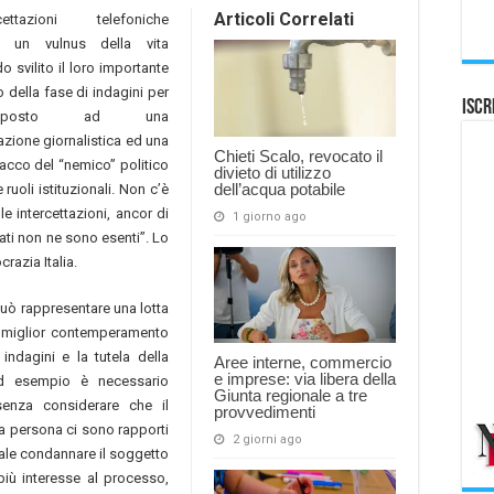
Articoli Correlati
ttazioni telefoniche
o un vulnus della vita
 svilito il loro importante
no della fase di indagini per
Iscr
e posto ad una
azione giornalistica ed una
Chieti Scalo, revocato il
tacco del “nemico” politico
divieto di utilizzo
dell’acqua potabile
 ruoli istituzionali. Non c’è
e intercettazioni, ancor di
1 giorno ago
trati non ne sono esenti”. Lo
razia Italia.
può rappresentare una lotta
el miglior contemperamento
indagini e la tutela della
Aree interne, commercio
e imprese: via libera della
 Ad esempio è necessario
Giunta regionale a tre
 senza considerare che il
provvedimenti
la persona ci sono rapporti
2 giorni ago
rmale condannare il soggetto
iù interesse al processo,