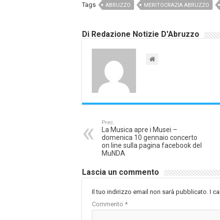
Tags
ABRUZZO
MERITOCRAZIA ABRUZZO
Di Redazione Notizie D'Abruzzo
Prec.
La Musica apre i Musei –
domenica 10 gennaio concerto
on line sulla pagina facebook del
MuNDA
Lascia un commento
Il tuo indirizzo email non sarà pubblicato.
I c
Commento
*