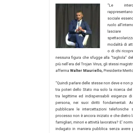
“Le interce
rappresentan
sociale essendo
ruolo all’inter
lasciar
spettacolarizz
modalità di at
o di chi ricopre
nessuna figura che sfugge alla “tagliola” dell
più nell’era del Trojan Virus, gli stessi magis
afferma
Walter Mauriello,
Presidente Meritoc
“Quindi parlare delle stesse non deve e non 
tra poteri dello Stato ma solo la ricerca d
tra legittime ed indispensabili esigenze di 
persona, nei suoi diritti fondamentali.
pubblicare le intercettazioni telefoniche
processo non è ancora iniziato e che dietro 
famigliari, minori e attività lavorativa? E’ no
indagato in maniera pubblica senza avere p