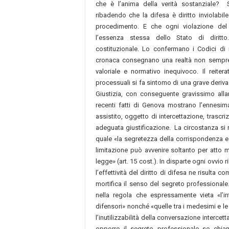
che è l’anima della verità sostanziale? S
ribadendo che la difesa è diritto inviolabil
procedimento. E che ogni violazione del 
l’essenza stessa dello Stato di diritt
costituzionale. Lo confermano i Codici di 
cronaca consegnano una realtà non sempr
valoriale e normativo inequivoco. Il reitera
processuali si fa sintomo di una grave deriva
Giustizia, con conseguente gravissimo allar
recenti fatti di Genova mostrano l’ennesima
assistito, oggetto di intercettazione, trascr
adeguata giustificazione. La circostanza si 
quale «la segretezza della corrispondenza e 
limitazione può avvenire soltanto per atto mo
legge» (art. 15 cost.). In disparte ogni ovvio r
l’effettività del diritto di difesa ne risulta
mortifica il senso del segreto professional
nella regola che espressamente vieta «l’in
difensori» nonché «quelle tra i medesimi e le
l’inutilizzabilità della conversazione intercett
opporre il segreto professionale se chiam