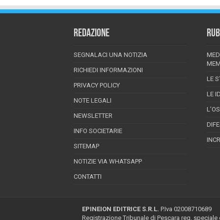
REDAZIONE
RUB
SEGNALACI UNA NOTIZIA
MED
MEM
RICHIEDI INFORMAZIONI
LE S
PRIVACY POLICY
LE I
NOTE LEGALI
L’O
NEWSLETTER
DIF
INFO SOCIETARIE
INC
SITEMAP
NOTIZIE VIA WHATSAPP
CONTATTI
EPINEION EDITRICE S.R.L.
P.Iva 02008710689
Registrazione Tribunale di Pescara reg. speciale