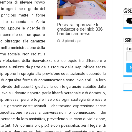
embra di rilevare l’ovvio
e in ogni fase e grado del
@Seg
principio mette in forse
o. Lo racconta la Carta
Pescara, approvate le
rito. Eppure le vicende di
graduatorie dei nidi: 336
bambini ammessi
e coerente con un quadro
Iscr
to oltraggio alle garanzie
3 giorni ago
 nell’amministrazione della
Il 
me sociale. Non isolati, i
 violazione della riservatezza del colloquio tra difensore e
izione e utilizzo da parte della Procura della Repubblica senza
ripropone in spregio alla previsione costituzionale secondo la
di ogni altra forma di comunicazione sono inviolabili. La loro
tivato dell’autorità giudiziaria con le garanzie stabilite dalla
ilievo sul dovuto rispetto per la libertà personale e di domicilio,
 compromessa, perché toglie il velo da ogni strategia difensiva e
e. Le garanzie costituzionali – che trovano espressione anche
tercettazione relativa a conversazioni o comunicazioni dei
 persone da loro assistite», prevedendo, in caso di violazione,
ata (art. 103, comma 5, c.p.p.) e con possibilità, per il legale, di
ato a deporre su fatti conosciuti nell’esercizio del ruolo