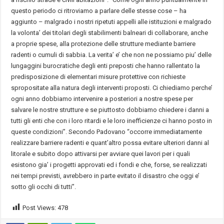
questo periodo ci ritroviamo a parlare delle stesse cose – ha
aggiunto – malgrado i nostri ripetuti appelli alle istituzioni e malgrado
la volonta’ dei titolari degli stabilimenti balneari di collaborare, anche
a proprie spese, alla protezione delle strutture mediante barriere
radenti o cumuli di sabbia. La verita’ e’ che non ne possiamo piu’ delle
lungaggini burocratiche degli enti preposti che hanno rallentato la
predisposizione di elementari misure protettive con richieste
spropositate alla natura degli interventi proposti. Ci chiediamo perche’
ogni anno dobbiamo intervenire a posteriori a nostre spese per
salvare le nostre strutture e se piuttosto dobbiamo chiedere i danni a
tutti gli enti che con i loro ritardi e le loro inefficienze ci hanno posto in
queste condizioni”. Secondo Padovano “occorre immediatamente
realizzare barriere radenti e quant’altro possa evitare ulteriori danni al
litorale e subito dopo attivarsi per avviare quei lavori per i quali
esistono gia’ i progetti approvati ed i fondi e che, forse, se realizzati
nei tempi previsti, avrebbero in parte evitato il disastro che oggi e’
sotto gli occhi di tutti”.
Post Views:
478