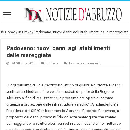
Home
/
In Breve
/
Padovano: nuovi danni agli stabilimenti dalle mareggiate
Padovano: nuovi danni agli stabilimenti
dalle mareggiate
24 Ottobre 2017
In Breve
Lascia un commento
“Oggi parliamo di un autentico bollettino di guerra e di fronte ai danni
verificatisi chiediamo interventi immediati da parte della Regione
Abruzzo al fine di realizzare nelle prossime ore opere di somma
urgenza a protezione delle infrastrutture a rischio”. A richiederlo e’ il
Presidente del SIB/Confcommercio Abruzzo, Riccardo Padovano, a
proposito dei danni provocati “da violente mareggiate che stanno
danneggiando le strutture balneari ed in alcuni casi stanno mettendo
a rischio strade e civili abitazioni”. “Come ogni anno puntualmente in