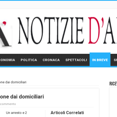
CONOMIA
POLITICA
CRONACA
SPETTACOLI
IN BREVE
S
ne dai domiciliari
Rice
one dai domiciliari
n commento
Articoli Correlati
Un arresto e 2