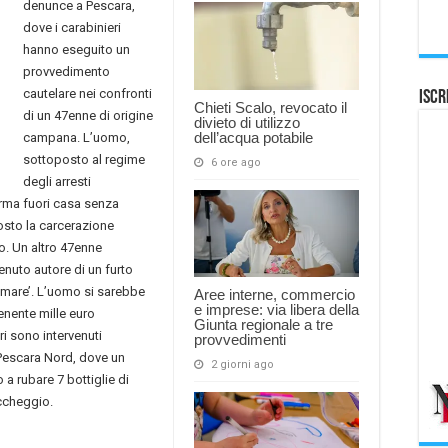
denunce a Pescara,
dove i carabinieri
hanno eseguito un
provvedimento
cautelare nei confronti
Iscr
Chieti Scalo, revocato il
di un 47enne di origine
divieto di utilizzo
dell’acqua potabile
campana. L’uomo,
sottoposto al regime
6 ore ago
degli arresti
’Arma fuori casa senza
posto la carcerazione
o. Un altro 47enne
nuto autore di un furto
 mare’. L’uomo si sarebbe
Aree interne, commercio
e imprese: via libera della
enente mille euro
Giunta regionale a tre
ri sono intervenuti
provvedimenti
 Pescara Nord, dove un
2 giorni ago
a rubare 7 bottiglie di
accheggio.