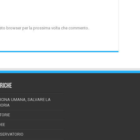
uesto browser per la prossima volta che commento.
RICHE
ICINA UMANA, SALVARE LA
ORIA
TORIE
DEE
SSERVATORIO