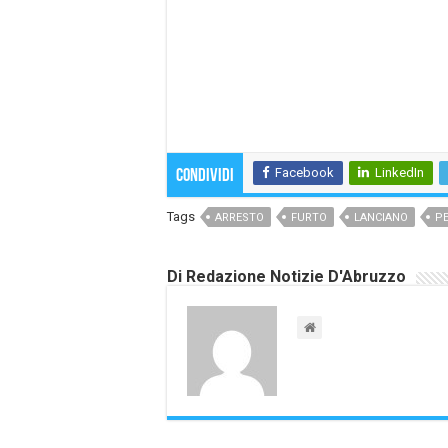
Facebook
LinkedIn
Condividi
Tags
ARRESTO
FURTO
LANCIANO
P
Di Redazione Notizie D'Abruzzo