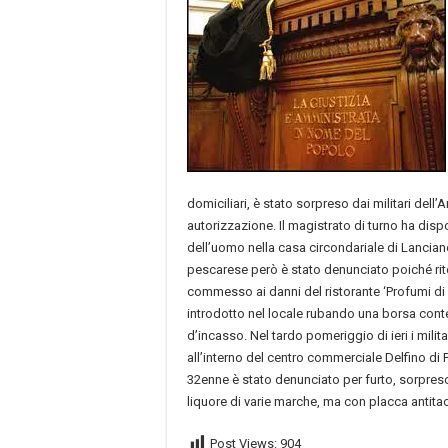
domiciliari, è stato sorpreso dai militari dell
autorizzazione. Il magistrato di turno ha dis
dell’uomo nella casa circondariale di Lancian
pescarese però è stato denunciato poiché rite
commesso ai danni del ristorante ‘Profumi di
introdotto nel locale rubando una borsa cont
d’incasso. Nel tardo pomeriggio di ieri i milita
all’interno del centro commerciale Delfino di
32enne è stato denunciato per furto, sorpreso 
liquore di varie marche, ma con placca antit
Post Views:
904