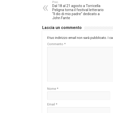
Prec.
Dal 18 al 21 agosto a Torricella
Peligna torna il festival letterario
“Il dio di mio padre” dedicato a
John Fante
Lascia un commento
Il tuo indirizzo email non sarà pubblicato.
I c
Commento
*
Nome
*
Email
*