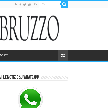
PORT
vi le notizie su Whatsapp