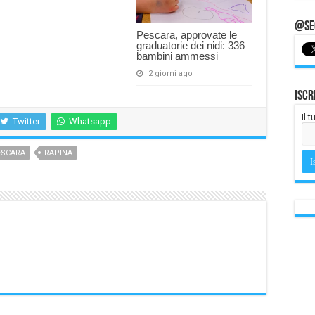
@Seg
Pescara, approvate le
graduatorie dei nidi: 336
bambini ammessi
2 giorni ago
Iscr
Il 
Twitter
Whatsapp
ESCARA
RAPINA