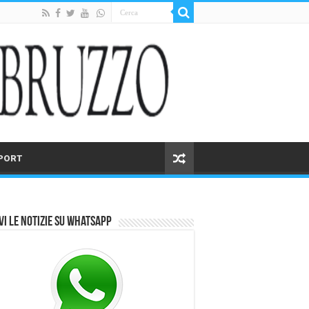
PORT
vi le notizie su Whatsapp