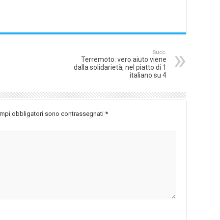
Succ.
Terremoto: vero aiuto viene
dalla solidarietà, nel piatto di 1
italiano su 4
ampi obbligatori sono contrassegnati
*