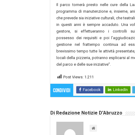
Il parco tornerà presto nelle cure della L
programma di manutenzione e, insieme, ani
che prevede sia iniziative culturali, che teatra
in questi anni è sempre accaduto. Una volt
gestore, si effettueranno i controlli su
possesso dei requisiti e poi l’aggiudicazio
gestione nel frattempo continua ad es
brevissimo tempo tutte le attività presentate,
locali della pizzeria, potranno esplicarsi al 
del parco e delle sue iniziative”.
Post Views:
1.211
Facebook
LinkedIn
Condividi
Di Redazione Notizie D'Abruzzo