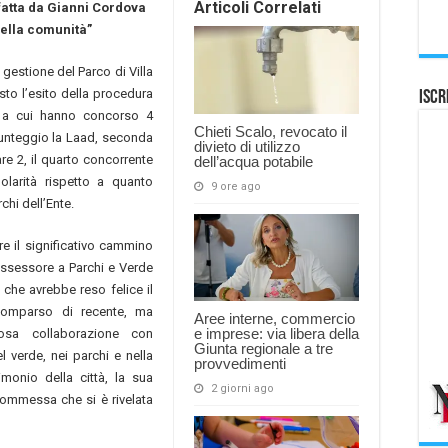
Articoli Correlati
fatta da Gianni Cordova
ella comunità”
gestione del Parco di Villa
to l’esito della procedura
Iscr
 a cui hanno concorso 4
Chieti Scalo, revocato il
punteggio la Laad, seconda
divieto di utilizzo
e 2, il quarto concorrente
dell’acqua potabile
larità rispetto a quanto
9 ore ago
chi dell’Ente.
e il significativo cammino
’assessore a Parchi e Verde
che avrebbe reso felice il
comparso di recente, ma
Aree interne, commercio
e imprese: via libera della
iosa collaborazione con
Giunta regionale a tre
l verde, nei parchi e nella
provvedimenti
monio della città, la sua
2 giorni ago
commessa che si è rivelata