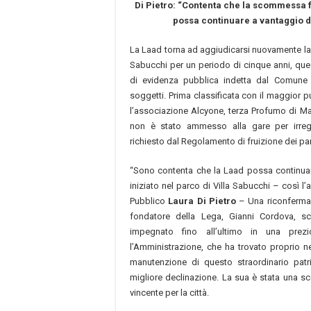
Di Pietro: “Contenta che la scommessa 
possa continuare a vantaggio d
La Laad torna ad aggiudicarsi nuovamente la 
Sabucchi per un periodo di cinque anni, ques
di evidenza pubblica indetta dal Comune
soggetti. Prima classificata con il maggior 
l’associazione Alcyone, terza Profumo di Mar
non è stato ammesso alla gare per irrego
richiesto dal Regolamento di fruizione dei par
“Sono contenta che la Laad possa continuar
iniziato nel parco di Villa Sabucchi – così l
Pubblico
Laura Di Pietro
– Una riconferma 
fondatore della Lega, Gianni Cordova, s
impegnato fino all’ultimo in una prez
l’Amministrazione, che ha trovato proprio ne
manutenzione di questo straordinario patri
migliore declinazione. La sua è stata una s
vincente per la città.