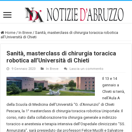
Home
/
In Breve
/
Sanità, masterclass di chirurgia toracica robotica
all’Università di Chieti
Sanità, masterclass di chirurgia toracica
robotica all’Università di Chieti
9 Gennaio 2023
In Breve
Lascia un commento
Il 13 e 14
gennaio a
Chieti si terrà,
nell’Aula A
della Scuola di Medicina dell’Università “G. d’Annunzio” di Chieti
Pescara, la 1° masterclass di chirurgia toracica robotica Uniportale. Il
corso, nato dalla collaborazione tra chirurgia generale a indirizzo
toracico e anestesia e terapia intensiva dell’Ospedale clinicizzato “SS.
Annunziata”, sarà presieduto dai professori Felice Mucilli e Salvatore