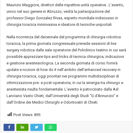
Maurizio Maggiore, direttori delle rispettive unità operative.. L’evento,
unico nel suo genere in Abruzzo, vedrà la partecipazione del
professor Diego Gonzalez Rivas, esperto mondiale indiscusso in
chirurgia toracica mininvasiva e ideatore di tecniche uniportali.
Nella ricorrenza del decennale del programma di chirurgia robotica
toracica, la prima giornata congressuale prevede sessioni di live
surgery robotica dalle sale operatorie del Policlinico teatino in cui sarà
possibile apprezzare tips and tricks di tecnica chirurgica, indicazioni
e gestione anestesiologica. La seconda giornata di corso fornirà
update e nozioni di how do it nell’ambito dell’enhanced recovery in
chirurgia toracica, oggi prioritari nei programmi multidisciplinari di
ottimizzazione pre- e post-operatoria, in cui la sinergia tra chirurgo e
anestesista risulta fondamentale. L’evento è patrocinato dalla Asl
Lanciano Vasto Chieti, dall’Università degli Studi “G.d’Annunzio” e
dall’Ordine dei Medici Chirurghi e Odontoiatri di Chieti.
Post Views:
895