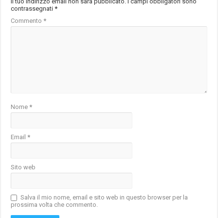
Il tuo indirizzo email non sarà pubblicato.
I campi obbligatori sono
contrassegnati
*
Commento
*
Nome
*
Email
*
Sito web
Salva il mio nome, email e sito web in questo browser per la
prossima volta che commento.