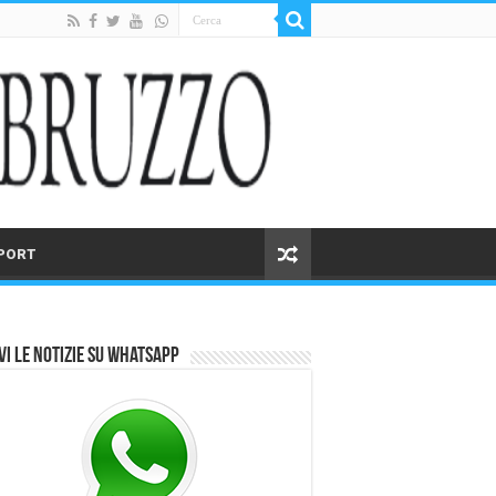
PORT
vi le notizie su Whatsapp