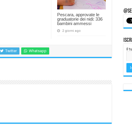
@Seg
Pescara, approvate le
graduatorie dei nidi: 336
bambini ammessi
2 giorni ago
Iscr
Il 
Twitter
Whatsapp