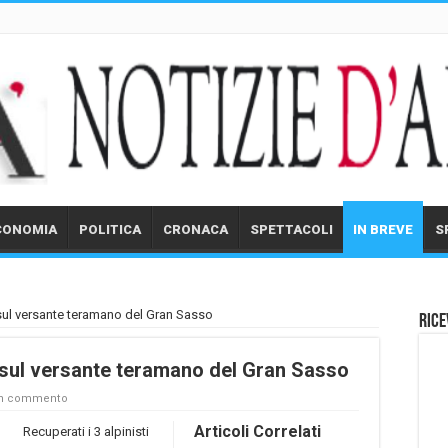
CONOMIA
POLITICA
CRONACA
SPETTACOLI
IN BREVE
S
 sul versante teramano del Gran Sasso
Rice
i sul versante teramano del Gran Sasso
un commento
Articoli Correlati
Recuperati i 3 alpinisti