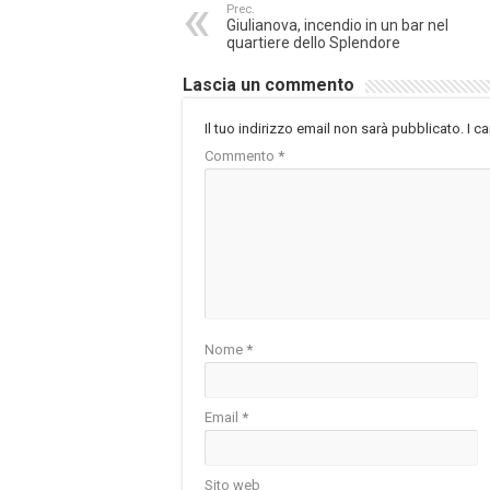
Prec.
Giulianova, incendio in un bar nel
quartiere dello Splendore
Lascia un commento
Il tuo indirizzo email non sarà pubblicato.
I c
Commento
*
Nome
*
Email
*
Sito web