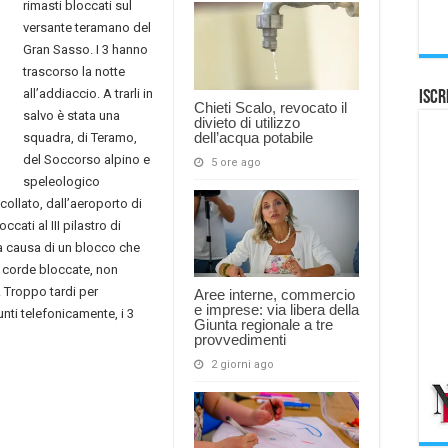
rimasti bloccati sul
versante teramano del
Gran Sasso. I 3 hanno
trascorso la notte
all’addiaccio. A trarli in
Iscr
Chieti Scalo, revocato il
salvo è stata una
divieto di utilizzo
dell’acqua potabile
squadra, di Teramo,
del Soccorso alpino e
5 ore ago
speleologico
collato, dall’aeroporto di
ccati al III pilastro di
 a causa di un blocco che
e corde bloccate, non
 Troppo tardi per
Aree interne, commercio
e imprese: via libera della
unti telefonicamente, i 3
Giunta regionale a tre
provvedimenti
2 giorni ago