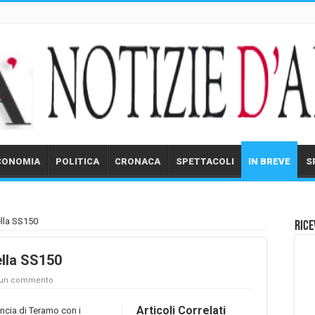
CONOMIA
POLITICA
CRONACA
SPETTACOLI
IN BREVE
S
ella SS150
Rice
ella SS150
 un commento
Articoli Correlati
incia di Teramo con i