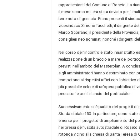
rappresentanti del Comune di Roseto. La riu
il mese scorso ma era stata rinviata per il ma
terremoto di gennaio. Erano presenti il sindac
vicesindaco Simone Tacchetti, il dirigente del 
Marco Scorrano, il presidente della Provincia,
consiglieri neo nominati nonché i dirigenti del
Nel corso dell’incontro è stato innanzitutto e
realizzazione di un braccio a mare del porticc
previsti nell’ambito del Masterplan. A conclusi
e gli amministratori hanno determinato con pr
competono ai rispettivi uffici con l’obiettivo d
più possibile celere di un’opera pubblica di vit
pescatori e per il rilancio del porticciolo.
Successivamente si è parlato dei progetti di 
Strada statale 150. In particolare, sono state e
emerse per il progetto di ampliamento del pon
nei pressi dell’uscita autostradale di Roseto 
rotonda vicino alla chiesa di Santa Teresa di 