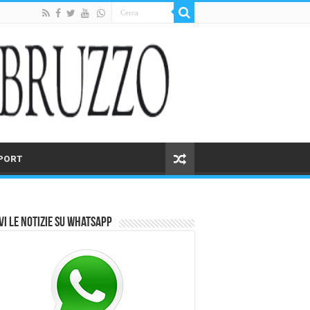
PORT
vi le notizie su Whatsapp