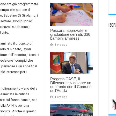
nione era già programmata
ltempo e le scosse di
o, Sabatino Di Girolamo, il
settore lavori pubblici
Iscr
 Renzo Di Sabatino, i
Pescara, approvate le
l’ente.
graduatorie dei nidi: 336
bambini ammessi
saminato il progetto di
1 ora ago
iolo di Roseto, lavori
one dell’incontro, i tecnici
ecisione i compiti che
i pervenire a un appalto il
ale interesse per i
Progetto CASE, il
Difensore civico apre un
confronto con il Comune
miglioramento viario della
dell’Aquila
saminate le criticità
1 ora ago
te sul fosso canale, sito
sulla A/14, e per una
Calcutta. Anche in questo