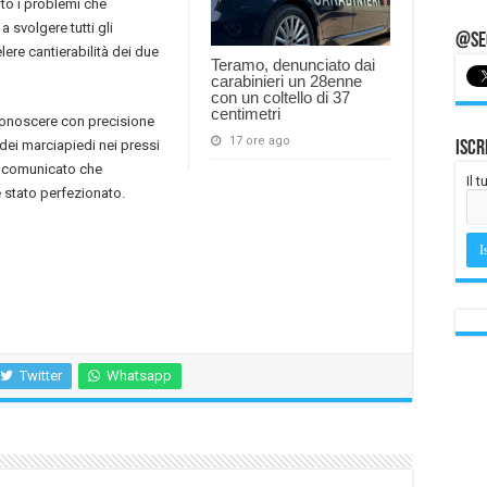
ito i problemi che
 svolgere tutti gli
@Seg
lere cantierabilità dei due
Teramo, denunciato dai
carabinieri un 28enne
con un coltello di 37
centimetri
i conoscere con precisione
17 ore ago
e dei marciapiedi nei pressi
Iscr
ha comunicato che
Il 
 è stato perfezionato.
Twitter
Whatsapp