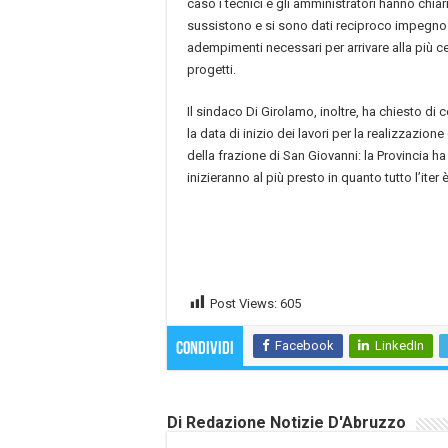
caso i tecnici e gli amministratori hanno chiar
sussistono e si sono dati reciproco impegno a
adempimenti necessari per arrivare alla più ce
progetti.
Il sindaco Di Girolamo, inoltre, ha chiesto d
la data di inizio dei lavori per la realizzazion
della frazione di San Giovanni: la Provincia 
inizieranno al più presto in quanto tutto l’iter
Post Views:
605
Facebook
LinkedIn
Condividi
Di Redazione Notizie D'Abruzzo