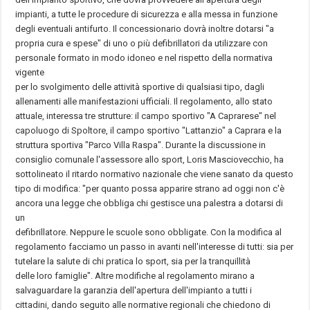
impianti, a tutte le procedure di sicurezza e alla messa in funzione
degli eventuali antifurto. Il concessionario dovrà inoltre dotarsi "a
propria cura e spese" di uno o più defibrillatori da utilizzare con
personale formato in modo idoneo e nel rispetto della normativa
vigente
per lo svolgimento delle attività sportive di qualsiasi tipo, dagli
allenamenti alle manifestazioni ufficiali. Il regolamento, allo stato
attuale, interessa tre strutture: il campo sportivo "A Caprarese" nel
capoluogo di Spoltore, il campo sportivo "Lattanzio" a Caprara e la
struttura sportiva "Parco Villa Raspa". Durante la discussione in
consiglio comunale l'assessore allo sport, Loris Masciovecchio, ha
sottolineato il ritardo normativo nazionale che viene sanato da questo
tipo di modifica: "per quanto possa apparire strano ad oggi non c'è
ancora una legge che obbliga chi gestisce una palestra a dotarsi di
un
defibrillatore. Neppure le scuole sono obbligate. Con la modifica al
regolamento facciamo un passo in avanti nell'interesse di tutti: sia per
tutelare la salute di chi pratica lo sport, sia per la tranquillità
delle loro famiglie". Altre modifiche al regolamento mirano a
salvaguardare la garanzia dell'apertura dell'impianto a tutti i
cittadini, dando seguito alle normative regionali che chiedono di