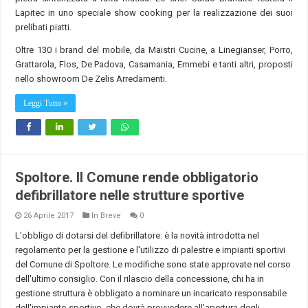
Lapitec in uno speciale show cooking per la realizzazione dei suoi
prelibati piatti.
Oltre 130 i brand del mobile, da Maistri Cucine, a Linegianser, Porro,
Grattarola, Flos, De Padova, Casamania, Emmebi e tanti altri, proposti
nello showroom De Zelis Arredamenti.
Leggi Tutto »
Spoltore. Il Comune rende obbligatorio
defibrillatore nelle strutture sportive
26 Aprile 2017
In Breve
0
L'obbligo di dotarsi del defibrillatore: è la novità introdotta nel
regolamento per la gestione e l'utilizzo di palestre e impianti sportivi
del Comune di Spoltore. Le modifiche sono state approvate nel corso
dell'ultimo consiglio. Con il rilascio della concessione, chi ha in
gestione struttura è obbligato a nominare un incaricato responsabile
dell'impianto sportivo, che dovrà provvedere all'apertura degli