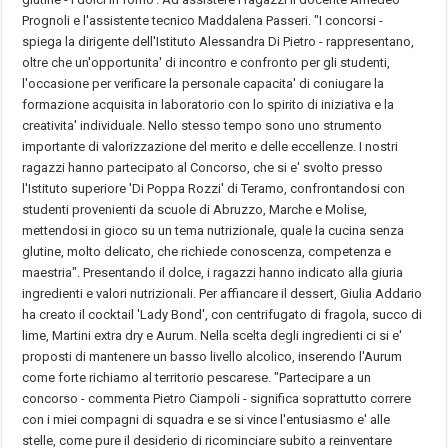
Prognoli e l'assistente tecnico Maddalena Passeri. "I concorsi -
spiega la dirigente dell'Istituto Alessandra Di Pietro - rappresentano,
oltre che un'opportunita' di incontro e confronto per gli studenti,
l'occasione per verificare la personale capacita' di coniugare la
formazione acquisita in laboratorio con lo spirito di iniziativa e la
creativita' individuale. Nello stesso tempo sono uno strumento
importante di valorizzazione del merito e delle eccellenze. I nostri
ragazzi hanno partecipato al Concorso, che si e' svolto presso
l'Istituto superiore 'Di Poppa Rozzi' di Teramo, confrontandosi con
studenti provenienti da scuole di Abruzzo, Marche e Molise,
mettendosi in gioco su un tema nutrizionale, quale la cucina senza
glutine, molto delicato, che richiede conoscenza, competenza e
maestria". Presentando il dolce, i ragazzi hanno indicato alla giuria
ingredienti e valori nutrizionali. Per affiancare il dessert, Giulia Addario
ha creato il cocktail 'Lady Bond', con centrifugato di fragola, succo di
lime, Martini extra dry e Aurum. Nella scelta degli ingredienti ci si e'
proposti di mantenere un basso livello alcolico, inserendo l'Aurum
come forte richiamo al territorio pescarese. "Partecipare a un
concorso - commenta Pietro Ciampoli - significa soprattutto correre
con i miei compagni di squadra e se si vince l'entusiasmo e' alle
stelle, come pure il desiderio di ricominciare subito a reinventare