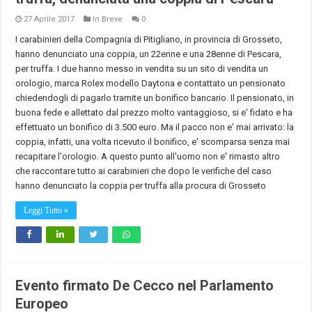
27 Aprile 2017
In Breve
0
I carabinieri della Compagnia di Pitigliano, in provincia di Grosseto,
hanno denunciato una coppia, un 22enne e una 28enne di Pescara,
per truffa. I due hanno messo in vendita su un sito di vendita un
orologio, marca Rolex modello Daytona e contattato un pensionato
chiedendogli di pagarlo tramite un bonifico bancario. Il pensionato, in
buona fede e allettato dal prezzo molto vantaggioso, si e' fidato e ha
effettuato un bonifico di 3.500 euro. Ma il pacco non e' mai arrivato: la
coppia, infatti, una volta ricevuto il bonifico, e' scomparsa senza mai
recapitare l'orologio. A questo punto all'uomo non e' rimasto altro
che raccontare tutto ai carabinieri che dopo le verifiche del caso
hanno denunciato la coppia per truffa alla procura di Grosseto
Leggi Tutto »
Evento firmato De Cecco nel Parlamento
Europeo