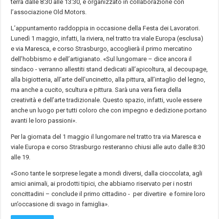
terrà dalle 8:30 alle 13:30, è organizzato in collaborazione con
l’associazione Old Motors.
L’appuntamento raddoppia in occasione della Festa dei Lavoratori.
Lunedì 1 maggio, infatti, la riviera, nel tratto tra viale Europa (esclusa)
e via Maresca, e corso Strasburgo, accoglierà il primo mercatino
dell’hobbismo e dell’artigianato. «Sul lungomare – dice ancora il
sindaco - verranno allestiti stand dedicati all’apicoltura, al decoupage,
alla bigiotteria, all’arte dell’uncinetto, alla pittura, all’intaglio del legno,
ma anche a cucito, scultura e pittura. Sarà una vera fiera della
creatività e dell’arte tradizionale. Questo spazio, infatti, vuole essere
anche un luogo per tutti coloro che con impegno e dedizione portano
avanti le loro passioni».
Per la giornata del 1 maggio il lungomare nel tratto tra via Maresca e
viale Europa e corso Strasburgo resteranno chiusi alle auto dalle 8:30
alle 19.
«Sono tante le sorprese legate a mondi diversi, dalla cioccolata, agli
amici animali, ai prodotti tipici, che abbiamo riservato per i nostri
concittadini – conclude il primo cittadino - per divertire e fornire loro
un’occasione di svago in famiglia».