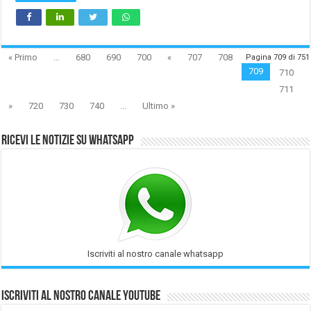
« Primo
...
680
690
700
«
707
708
Pagina 709 di 751
709
710
711
»
720
730
740
...
Ultimo »
Ricevi le notizie su Whatsapp
Iscriviti al nostro canale whatsapp
Iscriviti al nostro Canale Youtube