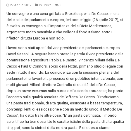
27 Aprile 2017
In Breve
0
Un convegno e una cena griffata a Bruxelles per la De Cecco. In una
delle sale del parlamento europeo, ieri pomeriggio (26 aprile 2017), si
è svolto un convegno sull’importanza della Dieta Mediterranea,
argomento molto sensibile e che colloca il food italiano sotto i
riflettori di tutta Europa e non solo.
I lavori sono stati aperti dal vice presidente del parlamento europeo
David Sassoli. A seguire hanno preso la parola il vice presidente della
commissione agricoltura Paolo De Castro, Vincenzo Villani della De
Cecco e Paul O’Connors, socio della Nctm, primario studio legale con
sede in tutto il mondo. La coincidenza con la sessione plenaria del
parlamento ha favorito la presenza di un pubblico internazionale, con
molti giovani. Villani, direttore Controllo di qualità della De Cecco,
dopo un breve excursus sulla storia dell’azienda abruzzese, ha posto
l’accento sulla qualità assoluta dell’offerta De Cecco. “Produciamo
una pasta tradizionale, di alta qualità, essiccata a bassa temperatura,
con tempi lenti di essiccazione e con un metodo unico, il Metodo De
Cecco”, ha detto tra le altre cose. “E’ un pasta certificata. Il mondo
scientifico ha ben descritto le caratteristiche della pasta di alta qualità
che, poi, sono la sintesi della nostra pasta. E di questo siamo