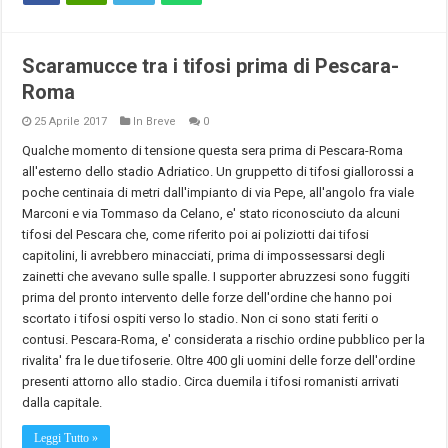
Scaramucce tra i tifosi prima di Pescara-
Roma
25 Aprile 2017
In Breve
0
Qualche momento di tensione questa sera prima di Pescara-Roma
all'esterno dello stadio Adriatico. Un gruppetto di tifosi giallorossi a
poche centinaia di metri dall'impianto di via Pepe, all'angolo fra viale
Marconi e via Tommaso da Celano, e' stato riconosciuto da alcuni
tifosi del Pescara che, come riferito poi ai poliziotti dai tifosi
capitolini, li avrebbero minacciati, prima di impossessarsi degli
zainetti che avevano sulle spalle. I supporter abruzzesi sono fuggiti
prima del pronto intervento delle forze dell'ordine che hanno poi
scortato i tifosi ospiti verso lo stadio. Non ci sono stati feriti o
contusi. Pescara-Roma, e' considerata a rischio ordine pubblico per la
rivalita' fra le due tifoserie. Oltre 400 gli uomini delle forze dell'ordine
presenti attorno allo stadio. Circa duemila i tifosi romanisti arrivati
dalla capitale.
Leggi Tutto »