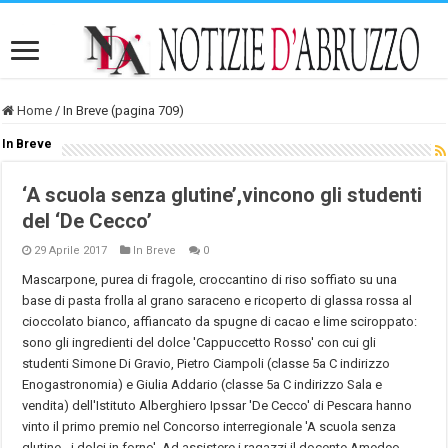
Home
/
In Breve (pagina 709)
In Breve
‘A scuola senza glutine’,vincono gli studenti
del ‘De Cecco’
29 Aprile 2017
In Breve
0
Mascarpone, purea di fragole, croccantino di riso soffiato su una
base di pasta frolla al grano saraceno e ricoperto di glassa rossa al
cioccolato bianco, affiancato da spugne di cacao e lime sciroppato:
sono gli ingredienti del dolce 'Cappuccetto Rosso' con cui gli
studenti Simone Di Gravio, Pietro Ciampoli (classe 5a C indirizzo
Enogastronomia) e Giulia Addario (classe 5a C indirizzo Sala e
vendita) dell'Istituto Alberghiero Ipssar 'De Cecco' di Pescara hanno
vinto il primo premio nel Concorso interregionale 'A scuola senza
glutine - i dolci in forno'. Ad assistere i ragazzi il docente Amedeo