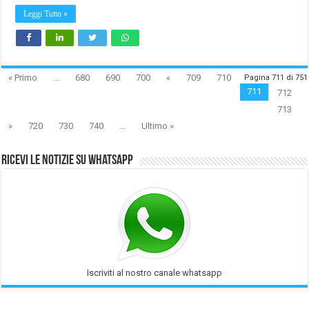
Leggi Tutto »
« Primo
...
680
690
700
«
709
710
Pagina 711 di 751
711
712
713
»
720
730
740
...
Ultimo »
Ricevi le notizie su Whatsapp
Iscriviti al nostro canale whatsapp