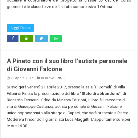
docente e coordinatore del progetto, la classe 5D Cat del corso
geometri e le classi terze dell’Istituto comprensivo 1 Ortona.
Leggi Tutto »
A Pineto con il suo libro l’autista personale
di Giovanni Falcone
20 Aprile 2017
In Breve
0
Si svolgerà venerdì 21 aprile 2017, presso la sala “P. Corneli” di Villa
Filiani di Pineto la presentazione del libro “
Stato di abbandono
”, di
Riccardo Tesserini. Edito da Minerva Edizioni, il libro è il racconto di
vita di Giuseppe Costanza, autista personale di Giovanni Falcone,
unico sopravvissuto alla strage di Capaci, che sarà presente a Pineto.
Modererà l’incontro il giornalista Luca Maggitti. L’appuntamento è per
le ore 16:30.