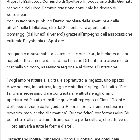
Riapre la Biblioteca Comunale di Spoltore. In occasione della Giornata
Mondiale del Libro, l'amministrazione comunale ha deciso di
sottolineare
con un incontro pubblico l'inizio regolare delle aperture e delle
attività nella biblioteca, che dal 24 aprile sarà aperta tutti i
pomeriggi (dal lunedì al venerdì) grazie all'impegno dell'associazione
culturale Polyphonia di Spoltore.
Per questo motivo sabato 22 aprile, alle ore 17.30, la biblioteca sarà
riaperta ufficialmente dal sindaco Luciano Di Lorito alla presenza di
Marinella Sclocco, assessore regionale al diritto all'istruzione.
"Vogliamo restituire alla città, e soprattutto ai ragazzi, uno spazio
dove sedersi, incontrarsi, leggere e studiare" spiega Di Lorito. "Per
farlo era necessario dare continuità alle attività e agli orari di
apertura, ed è stato possibile grazie all'impegno di Gianni Golini e
dell'associazione da lui guidata. Gli orari, poi, verranno estesi nei
prossimi mesi anche alla mattina". "Siamo felici" conferma Golini "di
contribuire alla riapertura di uno spazio per la cultura, che attraverso
il libro arriverà a tutte le forme d'arte".
Partecipano inoltre Francesca Sborgia, il consigliere comunale