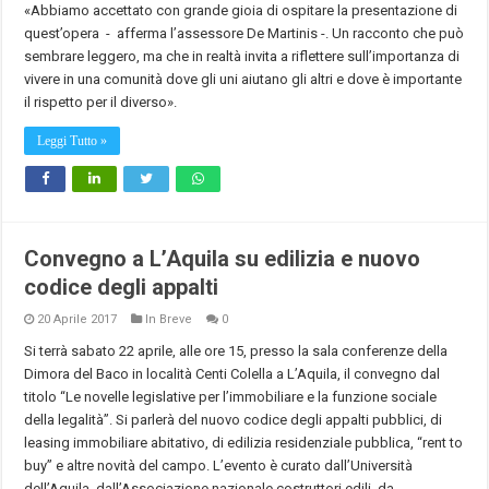
«Abbiamo accettato con grande gioia di ospitare la presentazione di
quest’opera - afferma l’assessore De Martinis -. Un racconto che può
sembrare leggero, ma che in realtà invita a riflettere sull’importanza di
vivere in una comunità dove gli uni aiutano gli altri e dove è importante
il rispetto per il diverso».
Leggi Tutto »
Convegno a L’Aquila su edilizia e nuovo
codice degli appalti
20 Aprile 2017
In Breve
0
Si terrà sabato 22 aprile, alle ore 15, presso la sala conferenze della
Dimora del Baco in località Centi Colella a L’Aquila, il convegno dal
titolo “Le novelle legislative per l’immobiliare e la funzione sociale
della legalità”. Si parlerà del nuovo codice degli appalti pubblici, di
leasing immobiliare abitativo, di edilizia residenziale pubblica, “rent to
buy” e altre novità del campo. L’evento è curato dall’Università
dell’Aquila, dall’Associazione nazionale costruttori edili, da