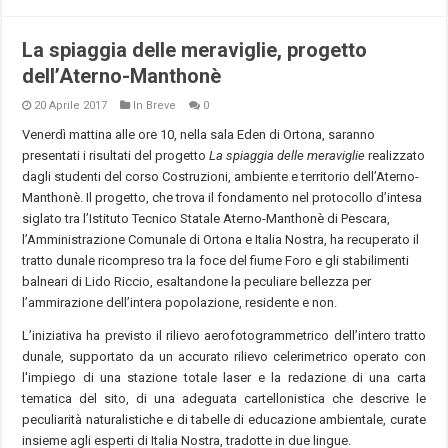
La spiaggia delle meraviglie, progetto
dell’Aterno-Manthonè
20 Aprile 2017
In Breve
0
Venerdì mattina alle ore 10, nella sala Eden di Ortona, saranno
presentati i risultati del progetto
La spiaggia delle meraviglie
realizzato
dagli studenti del corso Costruzioni, ambiente e territorio dell’Aterno-
Manthonè. Il progetto, che trova il fondamento nel protocollo d’intesa
siglato tra l’Istituto Tecnico Statale Aterno-Manthonè di Pescara,
l’Amministrazione Comunale di Ortona e Italia Nostra, ha recuperato il
tratto dunale ricompreso tra la foce del fiume Foro e gli stabilimenti
balneari di Lido Riccio, esaltandone la peculiare bellezza per
l’ammirazione dell’intera popolazione, residente e non.
L’iniziativa ha previsto il rilievo aerofotogrammetrico dell’intero tratto
dunale, supportato da un accurato rilievo celerimetrico operato con
l'impiego di una stazione totale laser e la redazione di una carta
tematica del sito, di una adeguata cartellonistica che descrive le
peculiarità naturalistiche e di tabelle di educazione ambientale, curate
insieme agli esperti di Italia Nostra, tradotte in due lingue.