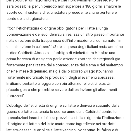
per yogurt e formaggi anche perché il provvedimento prevede che
sarà possibile, per un periodo non superiore a 180 giorni, smaltire le
scorte con il sistema di etichettatura precedente anche per tenere
conto della stagionatura.
“Con l’etichettatura di origine obbligatoria per il latte a lunga
conservazione e dei suoi derivati si realizza un altro passo importante
nella direzione della trasparenza dell’informazione ai consumatori in
una situazione in cui pero’ 1/3 della spesa degli italiani resta anonima
– dice Coldiretti Abruzzo - L’obbligo di etichettatura è inoltre una
prima boccata di ossigeno per le aziende zootecniche regionali già
fortemente penalizzate dalle conseguenze del sisma e del maltempo
che nel mese di gennaio, ma già dallo scorso 24 agosto, hanno
fortemente mortificato le produzioni degli allevamenti abruzzesi.
Invitiamo pertanto a leggere con più attenzione le etichette. Un
piccolo gesto che potrebbe salvare dall'estinzione gli allevamenti
abruzzesi”.
L’obbligo dell’etichetta di origine sul latte e derivati è scaturito dalla
guerra del latte scatenata lo scorso anno dalla Coldiretti contro le
speculazioni insostenibili sui prezzi alla stalla e riguarda l'indicazione
di origine del latte o del latte usato come ingrediente nei prodotti
lattiero-caseari, si applica al latte vaccino, ovicaprino, bufalino e di