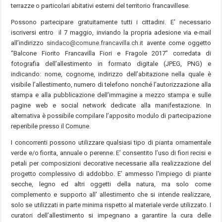
terrazze o particolari abitativi esterni del territorio francavillese.
Possono partecipare gratuitamente tutti i cittadini. E' necessario
iscriversi entro il 7 maggio, inviando la propria adesione via e-mail
all’indirizzo
sindaco@comune.francavilla.ch.it
avente come oggetto
“Balcone Fiorito Francavilla Fiori e Fragole 2017” corredata di
fotografia dell’allestimento in formato digitale (JPEG, PNG) e
indicando: nome, cognome, indirizzo dell’abitazione nella quale è
visibile l’allestimento, numero di telefono nonché l’autorizzazione alla
stampa e alla pubblicazione dell’immagine a mezzo stampa e sulle
pagine web e social network dedicate alla manifestazione. In
alternativa è possibile compilare l’apposito modulo di partecipazione
reperibile presso il Comune.
I concorrenti possono utilizzare qualsiasi tipo di pianta ornamentale
verde e/o fiorita, annuale o perenne. E’ consentito l’uso di fiori recisi e
petali per composizioni decorative necessarie alla realizzazione del
progetto complessivo di addobbo. E’ ammesso l'impiego di piante
secche, legno ed altri oggetti della natura, ma solo come
complemento e supporto all’ allestimento che si intende realizzare,
solo se utilizzati in parte minima rispetto al materiale verde utilizzato. I
curatori dell’allestimento si impegnano a garantire la cura delle