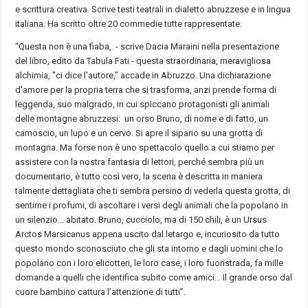
e scrittura creativa. Scrive testi teatrali in dialetto abruzzese e in lingua
italiana. Ha scritto oltre 20 commedie tutte rappresentate.
“Questa non è una fiaba, - scrive Dacia Maraini nella presentazione
del libro, edito da Tabula Fati - questa straordinaria, meravigliosa
alchimia, "ci dice l'autore," accade in Abruzzo. Una dichiarazione
d'amore per la propria terra che si trasforma, anzi prende forma di
leggenda, suo malgrado, in cui spiccano protagonisti gli animali
delle montagne abruzzesi: un orso Bruno, di nome e di fatto, un
camoscio, un lupo e un cervo. Si apre il sipario su una grotta di
montagna. Ma forse non è uno spettacolo quello a cui stiamo per
assistere con la nostra fantasia di lettori, perché sembra più un
documentario, è tutto così vero, la scena è descritta in maniera
talmente dettagliata che ti sembra persino di vederla questa grotta, di
sentirne i profumi, di ascoltare i versi degli animali che la popolano in
un silenzio... abitato. Bruno, cucciolo, ma di 150 chili, è un Ursus
Arctos Marsicanus appena uscito dal letargo e, incuriosito da tutto
questo mondo sconosciuto che gli sta intorno e dagli uomini che lo
popolano con i loro elicotteri, le loro case, i loro fuoristrada, fa mille
domande a quelli che identifica subito come amici... Il grande orso dal
cuore bambino cattura l’attenzione di tutti”.