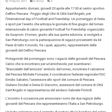
19 Aprile 2017
In Breve
0
Appuntamento domani, giovedì 20 aprile alle 17.00 al centro sportivo
Delfino Pescara - Poggio degli Ulivi di Città Sant'Angelo, per
l'International day of Football and Friendship. Un pomeriggio di festa
e sport per l'evento che anticipa le giornate di fine giugno del torneo
internazionale di calcio giovanile Football for Friendship organizzato
da Gazprom. Il torneo, giunto alla sua quinta edizione, si svolgerà a
San Pietroburgo con la partecipazione di ragazzi provenienti da 64
Paesi di tutto il mondo, fra i quali, appunto, rappresentanti delle
giovanili del Delfino Pescara.
Protagonisti del pomeriggio sono i ragazzi delle giovanili del Pescara
Calcio che si incontrano per un'amichevole, per scambiarsi i
“Braccialetti dell'amicizia” simbolo del torneo, incontrare il calciatore
del Pescara Michele Fornasier, il coordinatore federale regionale FIGC
Emidio Sabatini, l'assessore allo sport del comune di Pescara
Giuliano Diodati e Denia Di Giacomo, assessore del comune di Città
Sant'Angelo in rappresentanza del sindaco Gabriele Florindi.
L'incontro è occasione per annunciare i nomi dei due ragazzi delle
giovanili del Pescara che rappresenteranno l'Italia a San Pietroburgo.
Un baby calciatore con il compito di portare alta la bandiera del calcio