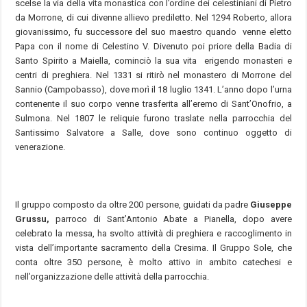
scelse la via della vita monastica con l’ordine dei celestiniani di Pietro
da Morrone, di cui divenne allievo prediletto. Nel 1294 Roberto, allora
giovanissimo, fu successore del suo maestro quando venne eletto
Papa con il nome di Celestino V. Divenuto poi priore della Badia di
Santo Spirito a Maiella, cominciò la sua vita erigendo monasteri e
centri di preghiera. Nel 1331 si ritirò nel monastero di Morrone del
Sannio (Campobasso), dove morì il 18 luglio 1341. L’anno dopo l’urna
contenente il suo corpo venne trasferita all’eremo di Sant’Onofrio, a
Sulmona. Nel 1807 le reliquie furono traslate nella parrocchia del
Santissimo Salvatore a Salle, dove sono continuo oggetto di
venerazione.
Il gruppo composto da oltre 200 persone, guidati da padre
Giuseppe
Grussu,
parroco di Sant’Antonio Abate a Pianella, dopo avere
celebrato la messa, ha svolto attività di preghiera e raccoglimento in
vista dell’importante sacramento della Cresima. Il Gruppo Sole, che
conta oltre 350 persone, è molto attivo in ambito catechesi e
nell’organizzazione delle attività della parrocchia.