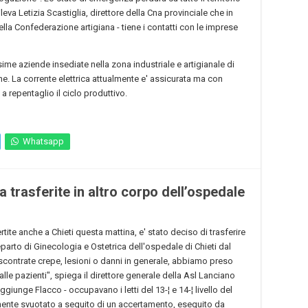
leva Letizia Scastiglia, direttore della Cna provinciale che in
ella Confederazione artigiana - tiene i contatti con le imprese
ime aziende insediate nella zona industriale e artigianale di
ne. La corrente elettrica attualmente e' assicurata ma con
a repentaglio il ciclo produttivo.
Whatsapp
a trasferite in altro corpo dell’ospedale
tite anche a Chieti questa mattina, e' stato deciso di trasferire
parto di Ginecologia e Ostetrica dell'ospedale di Chieti dal
scontrate crepe, lesioni o danni in generale, abbiamo preso
alle pazienti", spiega il direttore generale della Asl Lanciano
ggiunge Flacco - occupavano i letti del 13-¦ e 14-¦ livello del
mente svuotato a seguito di un accertamento, eseguito da