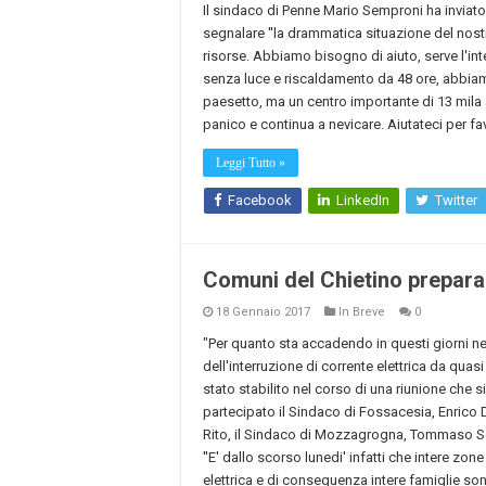
Il sindaco di Penne Mario Semproni ha inviato 
segnalare ''la drammatica situazione del nost
risorse. Abbiamo bisogno di aiuto, serve l'int
senza luce e riscaldamento da 48 ore, abbiamo
paesetto, ma un centro importante di 13 mila ab
panico e continua a nevicare. Aiutateci per fa
Leggi Tutto »
Facebook
LinkedIn
Twitter
Comuni del Chietino preparano
18 Gennaio 2017
In Breve
0
"Per quanto sta accadendo in questi giorni nei n
dell'interruzione di corrente elettrica da quasi
stato stabilito nel corso di una riunione che 
partecipato il Sindaco di Fossacesia, Enrico 
Rito, il Sindaco di Mozzagrogna, Tommaso Sch
''E' dallo scorso lunedi' infatti che intere z
elettrica e di conseguenza intere famiglie son