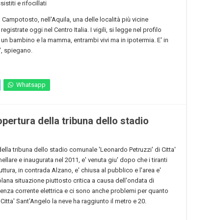
titi e rifocillati
 Campotosto, nell'Aquila, una delle località più vicine
istrate oggi nel Centro Italia. I vigili, si legge nel profilo
 un bambino e la mamma, entrambi vivi ma in ipotermia. E' in
", spiegano.
Whatsapp
opertura della tribuna dello stadio
ella tribuna dello stadio comunale 'Leonardo Petruzzi' di Citta'
ellare e inaugurata nel 2011, e' venuta giu' dopo che i tiranti
ttura, in contrada Alzano, e' chiusa al pubblico e l'area e'
lana situazione piuttosto critica a causa dell'ondata di
nza corrente elettrica e ci sono anche problemi per quanto
i Citta' Sant'Angelo la neve ha raggiunto il metro e 20.