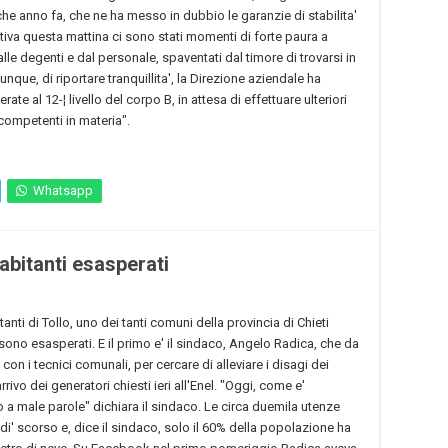
he anno fa, che ne ha messo in dubbio le garanzie di stabilita'
ativa questa mattina ci sono stati momenti di forte paura a
le degenti e dal personale, spaventati dal timore di trovarsi in
que, di riportare tranquillita', la Direzione aziendale ha
rate al 12-¦ livello del corpo B, in attesa di effettuare ulteriori
 competenti in materia".
Whatsapp
 abitanti esasperati
tanti di Tollo, uno dei tanti comuni della provincia di Chieti
sono esasperati. E il primo e' il sindaco, Angelo Radica, che da
on i tecnici comunali, per cercare di alleviare i disagi dei
rivo dei generatori chiesti ieri all'Enel. "Oggi, come e'
 a male parole" dichiara il sindaco. Le circa duemila utenze
i' scorso e, dice il sindaco, solo il 60% della popolazione ha