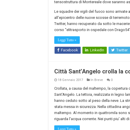
tensostruttura di Montereale dove saranno assis
Le squadre dei vigili del fuoco sono arrivate a
all'epicentro delle nuove scosse di terremoto reg
Twitter, hanno recuperato da sotto le macerie
corso "elitrasporto in ospedale con Drago54
Leggi Tutto »
Facebook
LinkedIn
Twitter
Città Sant’Angelo crolla la c
18 Gennaio 2017
In Breve
0
Crollata, a causa del maltempo, la copertura d
Sant'Angelo. La tettoia, realizzata in legno lam
hanno ceduto sotto al peso della neve. La stru
stata messa in sicurezza. Nella cittadina ango
maltempo. Al momento in quattromila sono se
riguarda l'acqua corrente. Nei punti piu' alti d
Leggi Tutto »