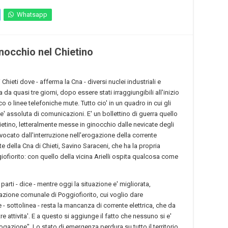
Whatsapp
ginocchio nel Chietino
 Chieti dove - afferma la Cna - diversi nuclei industriali e
a da quasi tre giorni, dopo essere stati irraggiungibili all'inizio
cco o linee telefoniche mute. Tutto cio' in un quadro in cui gli
 assoluta di comunicazioni. E' un bollettino di guerra quello
hietino, letteralmente messe in ginocchio dalle nevicate degli
rovocato dall'interruzione nell'erogazione della corrente
e della Cna di Chieti, Savino Saraceni, che ha la propria
giofiorito: con quello della vicina Arielli ospita qualcosa come
parti - dice - mentre oggi la situazione e' migliorata,
azione comunale di Poggiofiorito, cui voglio dare
 sottolinea - resta la mancanza di corrente elettrica, che da
re attivita'. E a questo si aggiunge il fatto che nessuno si e'
rogazione". Lo stato di emergenza perdura su tutto il territorio