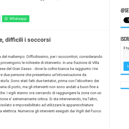
@Seg
Whatsapp
 difficili i soccorsi
Iscr
Il 
del maltempo. Difficilissimo, per i soccorritori, considerando
 provengono le richieste di intervento. In una frazione di Villa
rese del Gran Sasso - dove la coltre bianca ha raggiunto i tre
gere due persone che presentano un'intossicazione da
fa. Sono stati fatti due tentativi, prima con l'elicottero dei
eria di porto, ma gli interventi non sono andati a buon fine a
e. I vigili stanno ora cercando di raggiungere la zona con un
azione e' estremamente critica. Si sta intervenendo, tra l'altro,
solato e impossibilitato ad utilizzare le apparecchiature
elettrica. Numerosi gli interventi eseguiti dai Vigili del Fuoco