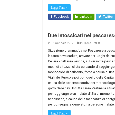
Leggi Tutto »
Facebook
LinkedIn
Twitter
Due intossicati nel pescarese,
18 Gennaio 2017
In Breve
0
Situazione drammatica nel Pescarese a causa 
la tanta neve caduta, arrivare nei luoghi da cui
Celiera - nell'area vestina, sul versante pesca
metri di altezza, si sta cercando di raggiun
monossido di carbonio, forse a causa di una stu
Vigili del Fuoco e poi con quello della Capitan
causa delle pessime condizioni meteorologich
gatto delle nevi. In tutta l'area Vestina la situ
per raggiungere un malato di Sla al momento i
necessarie, a causa della mancanza di energia 
per consegnare generatori a persone malate.
Leggi Tutto »