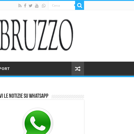
PORT
vi le notizie su Whatsapp