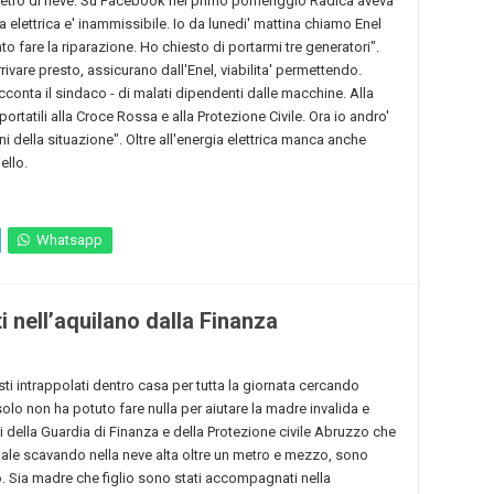
 metro di neve. Su Facebook nel primo pomeriggio Radica aveva
a elettrica e' inammissibile. Io da lunedi' mattina chiamo Enel
o fare la riparazione. Ho chiesto di portarmi tre generatori".
ivare presto, assicurano dall'Enel, viabilita' permettendo.
onta il sindaco - di malati dipendenti dalle macchine. Alla
rtatili alla Croce Rossa e alla Protezione Civile. Ora io andro'
ni della situazione". Oltre all'energia elettrica manca anche
ello.
Whatsapp
i nell’aquilano dalla Finanza
ti intrappolati dentro casa per tutta la giornata cercando
solo non ha potuto fare nulla per aiutare la madre invalida e
ni della Guardia di Finanza e della Protezione civile Abruzzo che
pale scavando nella neve alta oltre un metro e mezzo, sono
lvo. Sia madre che figlio sono stati accompagnati nella