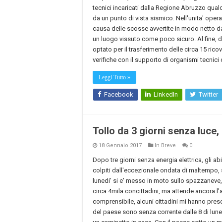
tecnici incaricati dalla Regione Abruzzo qualc
da un punto di vista sismico. Nell'unita' oper
causa delle scosse avvertite in modo netto dal
un luogo vissuto come poco sicuro. Al fine, dun
optato per il trasferimento delle circa 15 ricove
verifiche con il supporto di organismi tecnici
Leggi Tutto »
Facebook
LinkedIn
Twitter
Tollo da 3 giorni senza luce,
18 Gennaio 2017
In Breve
0
Dopo tre giorni senza energia elettrica, gli abi
colpiti dall'eccezionale ondata di maltempo, 
lunedi' si e' messo in moto sullo spazzaneve, c
circa 4mila concittadini, ma attende ancora l'ar
comprensibile, alcuni cittadini mi hanno preso
del paese sono senza corrente dalle 8 di luned