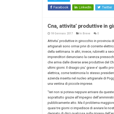
Facebook
LinkedIn
Twitter
Cna, attivita’ produttive in 
18 Gennaio 2017
In Breve
0
Attivita' produttive in ginocchio in provincia di
artigianali sono ormai privi di corrente elettric
della settimana. In altri, invece, rubinetti a se
imprenditori denunciano la carenza pressoche'
che arriva dalle diverse aree produttive del C
ultimi giorni. Il disagio piu' grave e' quello p
elettrica, come testimonia lo stesso president
azienda inserita nel nucleo artigianale di Pog
una ventina di piccole imprese.
"Ieri non si poteva neppure arrivare da queste 
soprattutto grazie all'impegno dell'amministr
pubblicamente atto. Ma il problema maggiore -
quasi tre giorni ci impedisce di avviare le nost
degnato di dirci qualcosa sulla ripresa dell'e