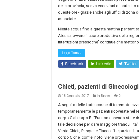
della provincia, senza eccezioni di sorta. Lo ri
queste ore - grazie anche agli uffici di zona d
associate.
Niente acqua fino a questa mattina per tantiss
Atessa, ovvero il cuore produttivo della regio
interruzioni pressoche' continue che mettono 
Leggi Tutto »
Facebook
LinkedIn
Twitter
Chieti, pazienti di Ginecologi
18 Gennaio 2017
In Breve
0
A seguito delle forti scosse di terremoto avver
temporaneamente le pazienti ricoverate nel re
corpo C al corpo B. "Pur non essendo state ri
tale decisione per dare maggiore tranquillita' 
Vasto Chieti, Pasquale Flacco. "Le pazienti - a
corpo C che, com'e' noto, viene progressiva