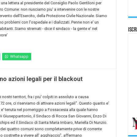
una lettera al presidente del Consiglio Paolo Gentiloni per
ro Comune: non riusciamo piu' a intervenire con le nostre
ervento dell'Esercito, della Protezione Civile Nazionale. Siamo
 problemi con l'ospedale e i dializzati. Penne non e' un
itanti. Siamo stremati - dice il sindaco - la gente e' nel
Iscr
vore'
Whatsapp
 azioni legali per il blackout
ostri territori, fra i piu' colpiti in assoluto a causa
 72 ore, ci riserviamo di attivare azioni legali". Questo quanto e'
si e' tenuta nel pomeriggio a Fossacesia alla quale hanno
Di Giuseppantonio, il Sindaco di Rocca San Giovanni, Enzo Di
ips ed il Sindaco di Santa Maria Imbaro, Mariella Di Nunzio.
one dei quattro comuni sono completamente prive di corrente
o costrette a vivere all' agghiaccio", affermano