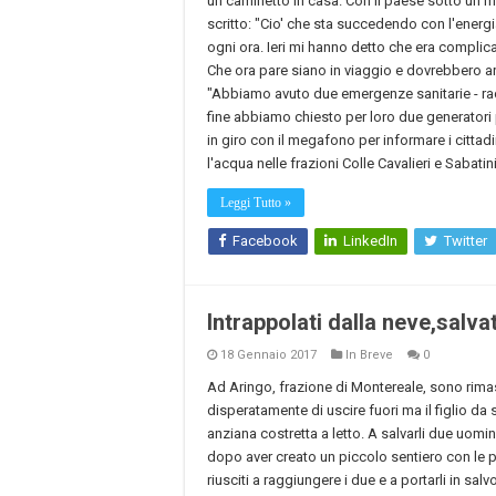
un caminetto in casa. Con il paese sotto un
scritto: "Cio' che sta succedendo con l'energi
ogni ora. Ieri mi hanno detto che era complicat
Che ora pare siano in viaggio e dovrebbero arr
"Abbiamo avuto due emergenze sanitarie - racc
fine abbiamo chiesto per loro due generatori po
in giro con il megafono per informare i cittadi
l'acqua nelle frazioni Colle Cavalieri e Sabatini
Leggi Tutto »
Facebook
LinkedIn
Twitter
Intrappolati dalla neve,salvat
18 Gennaio 2017
In Breve
0
Ad Aringo, frazione di Montereale, sono rimas
disperatamente di uscire fuori ma il figlio da 
anziana costretta a letto. A salvarli due uomi
dopo aver creato un piccolo sentiero con le 
riusciti a raggiungere i due e a portarli in sa