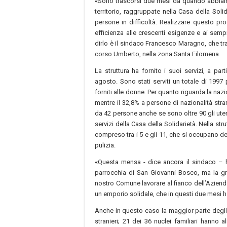
«Sono trascorsi due mesi da quando abbiamo
territorio, raggruppate nella Casa della Sol
persone in difficoltà. Realizzare questo p
efficienza alle crescenti esigenze e ai semp
dirlo è il sindaco Francesco Maragno, che trac
corso Umberto, nella zona Santa Filomena.
La struttura ha fornito i suoi servizi, a par
agosto. Sono stati serviti un totale di 1997 
forniti alle donne. Per quanto riguarda la nazion
mentre il 32,8% a persone di nazionalità str
da 42 persone anche se sono oltre 90 gli utent
servizi della Casa della Solidarietà. Nella str
compreso tra i 5 e gli 11, che si occupano del
pulizia.
«Questa mensa - dice ancora il sindaco – ha 
parrocchia di San Giovanni Bosco, ma la gra
nostro Comune lavorare al fianco dell’Azienda
un emporio solidale, che in questi due mesi ha
Anche in questo caso la maggior parte degli as
stranieri; 21 dei 36 nuclei familiari hann