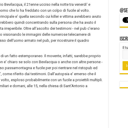
o Bevilacqua, il 21enne ucciso nella notte tra venerdi' e
@Seg
omo che lo ha freddato con un colpo di fucile al volto.
 principale e' quella secondo cui killer e vittima avrebbero avuto
 starebbero quindi concentrando sulla persona che ha avuto il
a irreperibile. Oltre all'ascolto dei testimoni - nel pub c'erano
nno visionando le immagini delle numerose telecamere di
Iscr
sso dell'uomo armato nel pub, per ricostruire il quadro
Il 
 di un fatto estemporaneo. Il movente, infatti, sarebbe proprio
 non e' chiaro se solo con Bevilacqua o anche con altre persone -
reso passamontagna e fucile per poi rientrare nel ristopub ed
, come riferito dai testimoni. Dall'autopsia e' emerso che il
volto, esploso probabilmente con un fucile a proiettili multipli.
miliari e domani, alle 15, nella chiesa di Sant'Antonio a