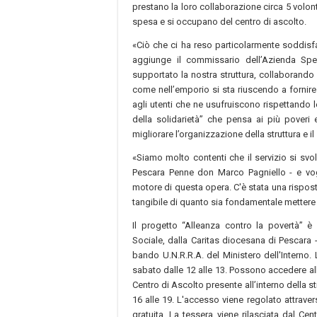
prestano la loro collaborazione circa 5 volon
spesa e si occupano del centro di ascolto.
«Ciò che ci ha reso particolarmente soddisfat
aggiunge il commissario dell’Azienda Sp
supportato la nostra struttura, collaborando
come nell’emporio si sta riuscendo a fornire 
agli utenti che ne usufruiscono rispettando l
della solidarietà” che pensa ai più poveri
migliorare l’organizzazione della struttura e i
«Siamo molto contenti che il servizio si svol
Pescara Penne don Marco Pagniello - e vogl
motore di questa opera. C'è stata una rispos
tangibile di quanto sia fondamentale mettere 
Il progetto “Alleanza contro la povertà” 
Sociale, dalla Caritas diocesana di Pescara -
bando U.N.R.R.A. del Ministero dell'Interno.
sabato dalle 12 alle 13. Possono accedere al
Centro di Ascolto presente all’interno della s
16 alle 19. L'accesso viene regolato attrave
gratuita. La tessera viene rilasciata dal Cen