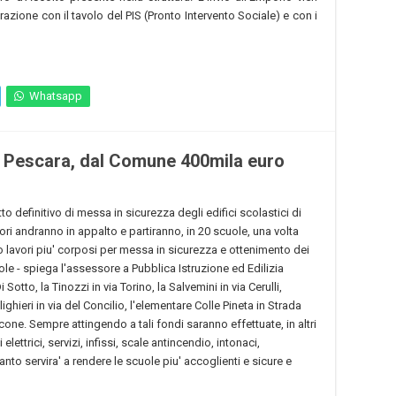
orazione con il tavolo del PIS (Pronto Intervento Sociale) e con i
Whatsapp
a Pescara, dal Comune 400mila euro
o definitivo di messa in sicurezza degli edifici scolastici di
i andranno in appalto e partiranno, in 20 scuole, una volta
o lavori piu' corposi per messa in sicurezza e ottenimento dei
ole - spiega l'assessore a Pubblica Istruzione ed Edilizia
Sotto, la Tinozzi in via Torino, la Salvemini in via Cerulli,
lighieri in via del Concilio, l'elementare Colle Pineta in Strada
cone. Sempre attingendo a tali fondi saranno effettuate, in altri
elettrici, servizi, infissi, scale antincendio, intonaci,
anto servira' a rendere le scuole piu' accoglienti e sicure e