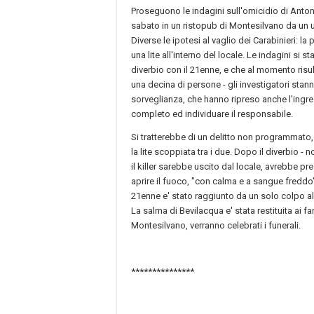
Proseguono le indagini sull'omicidio di Antoni
sabato in un ristopub di Montesilvano da un u
Diverse le ipotesi al vaglio dei Carabinieri: la
una lite all'interno del locale. Le indagini si
diverbio con il 21enne, e che al momento risult
una decina di persone - gli investigatori sta
sorveglianza, che hanno ripreso anche l'ingre
completo ed individuare il responsabile.
Si tratterebbe di un delitto non programmato,
la lite scoppiata tra i due. Dopo il diverbio -
il killer sarebbe uscito dal locale, avrebbe p
aprire il fuoco, "con calma e a sangue freddo"
21enne e' stato raggiunto da un solo colpo al 
La salma di Bevilacqua e' stata restituita ai fa
Montesilvano, verranno celebrati i funerali.
***************