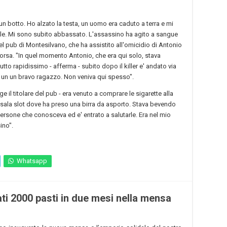
 un botto. Ho alzato la testa, un uomo era caduto a terra e mi
ile. Mi sono subito abbassato. L'assassino ha agito a sangue
del pub di Montesilvano, che ha assistito all'omicidio di Antonio
orsa. "In quel momento Antonio, che era qui solo, stava
tto rapidissimo - afferma - subito dopo il killer e' andato via
 un un bravo ragazzo. Non veniva qui spesso".
il titolare del pub - era venuto a comprare le sigarette alla
a sala slot dove ha preso una birra da asporto. Stava bevendo
 persone che conosceva ed e' entrato a salutarle. Era nel mio
ino".
Whatsapp
ati 2000 pasti in due mesi nella mensa