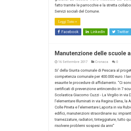
fatto tramite le parrocchie e la stretta collab
Servizi sociali del Comune.
Leggi Tutto »
Facebook
LinkedIn
Twitter
Manutenzione delle scuole 
16 Settembre 2017
Cronaca
0
Si' della Giunta comunale di Pescara al progett
competenza comunale per 400.000 euro. I lavor
esaurite le procedure di affidamento. "Ci son
certificati di prevenzione antincendio in 7 scu
Scolastica Giacomo Cuzzi - La Virgilio in via Di 
l'elementare Illuminati in via Regina Elena, la A
Colle Pineta e l'elementare Laporta in via Rubi
edifici, manutenzioni straordinarie su: impianti 
tramezzature, radiatori, tinteggiature, tutto qu
risolvere problemi sospesi da anni"