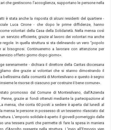
tari che gestiscono l’accoglienza, supportano le persone nella
ti è stata anche la risposta di alcuni residenti del quartiere -
eciale Luca Cirone - che dopo le prime diffidenze, hanno
 come volontari della Casa della Solidarietà. Nella mensa così
un servizio efficiente, grazie al lavoro dei volontari ma anche
e regole. In quella struttura si sta delineando un vero “popolo
 e ai bisognosi. Continueremo a lavorare con attenzione per
l servizio offerto giorno dopo giorno».
ge serenamente - dichiara il direttore della Caritas diocesana
iamo dire grazie ai volontari che si stanno dimostrando il
ta bellissima dalla comunità di Montesilvano e questo è segno
insieme le risorse di ciascuno per costruire il bene comune».
è stato promosso dal Comune di Montesilvano, dall'Azienda
 Penne, grazie ai fondi ottenuti mediante la partecipazione al
 La mensa, che conta 60 posti a sedere è aperta dal lunedì al
la mensa le persone in possesso di un tesserino rilasciato dal
truttura. L’emporio solidale è aperto il giovedì pomeriggio dalle
rso una tessera punti che permette di fare la spesa in maniera
tro d'Ascolto presente nella struttura. L'invio all'Emporio vien