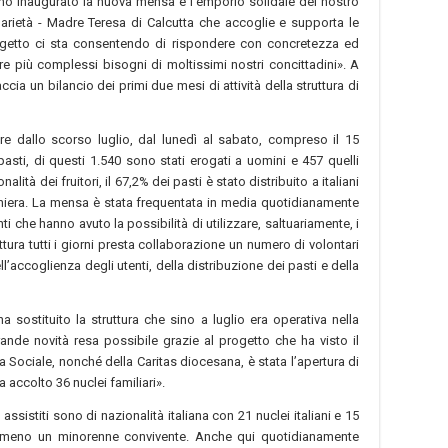
 inaugurato la nuova mensa e l’emporio solidale del nostro
idarietà - Madre Teresa di Calcutta che accoglie e supporta le
rogetto ci sta consentendo di rispondere con concretezza ed
re più complessi bisogni di moltissimi nostri concittadini». A
cia un bilancio dei primi due mesi di attività della struttura di
tire dallo scorso luglio, dal lunedì al sabato, compreso il 15
pasti, di questi 1.540 sono stati erogati a uomini e 457 quelli
alità dei fruitori, il 67,2% dei pasti è stato distribuito a italiani
aniera. La mensa è stata frequentata in media quotidianamente
i che hanno avuto la possibilità di utilizzare, saltuariamente, i
uttura tutti i giorni presta collaborazione un numero di volontari
l’accoglienza degli utenti, della distribuzione dei pasti e della
sostituito la struttura che sino a luglio era operativa nella
nde novità resa possibile grazie al progetto che ha visto il
 Sociale, nonché della Caritas diocesana, è stata l’apertura di
 accolto 36 nuclei familiari».
sistiti sono di nazionalità italiana con 21 nuclei italiani e 15
o almeno un minorenne convivente. Anche qui quotidianamente