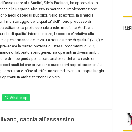
ll'assessore alla Sanita', Silvio Paolucci, ha approvato un
scana e la Regione Abruzzo in materia di implementazione
torio negli ospedali pubblici. Nello specifico, la sinergia
r il monitoraggio della qualita' dell'intero processo di
'accreditamento professionale anche mediante Audit e la
Iscr
ollo di qualita' interno. Inoltre, l'accordo e' relativo alla
elle performance delle Valutazioni esterne di qualita' (VEQ) e
 prevedere la partecipazione gli stessi programmi di VEQ
mance di laboratori omogenei, ma operanti in diversi ambiti
izione di linee guida per l'appropriatezza delle richieste di
pprocci analitici che prevedano successivi approfondimenti, a
li operatori e infine all'effettuazione di eventuali sopralluoghi
operanti in ambiti territoriali diversi.
Whatsapp
ilvano, caccia all’assassino