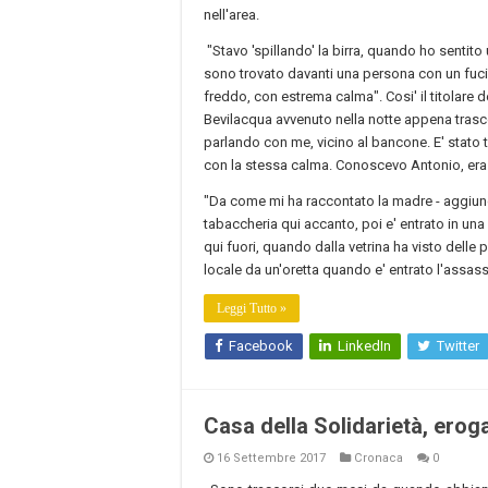
nell'area.
"Stavo 'spillando' la birra, quando ho sentito
sono trovato davanti una persona con un fuc
freddo, con estrema calma". Cosi' il titolare 
Bevilacqua avvenuto nella notte appena trasc
parlando con me, vicino al bancone. E' stato tu
con la stessa calma. Conoscevo Antonio, era
"Da come mi ha raccontato la madre - aggiunge 
tabaccheria qui accanto, poi e' entrato in un
qui fuori, quando dalla vetrina ha visto delle
locale da un'oretta quando e' entrato l'assass
Leggi Tutto »
Facebook
LinkedIn
Twitter
Casa della Solidarietà, erog
16 Settembre 2017
Cronaca
0