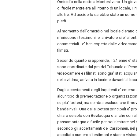
Omicidio nella notte a Montesilvano. Un giova
di fucile mentre era all'interno di un locale, il
alle tre. Ad ucciderlo sarebbe stato un uomo 
piedi.
Al momento dell'omicidio nel locale c'erano qua
riferiscono i testimoni, e' arrivato e si e' allon
commerciali - e' ben coperta dalle videocamere
filmati.
Secondo quanto si apprende, il 21 enne e' sta
sono coordinate dal pm del Tribunale di Pesc
videocamere e i filmati sono gia' stati acquis
della vittima, arrivata in lacrime davanti al loca
Dagli accertamenti degli inquirenti e' emerso
alcun tipo di premeditazione o organizzazione 
su piu' ipotesi, ma sembra escluso che il movent
bande rivali. Una delle ipotesi principali e' p
chiaro se solo con Bevilacqua o anche con al
passamontagna e fucile per poi rientrare nel 
secondo gli accertamenti dei Carabinieri, nel 
ascoltato numerosi testimoni e stanno vision