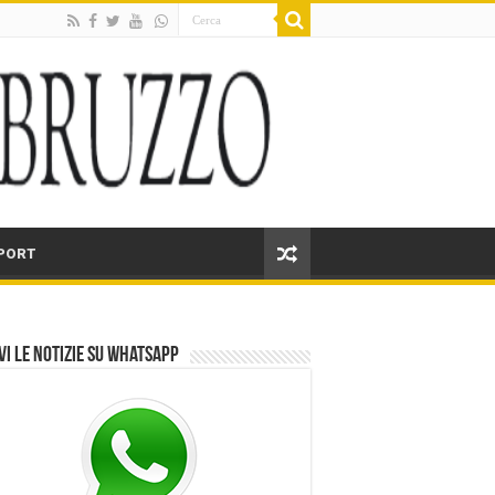
PORT
vi le notizie su Whatsapp