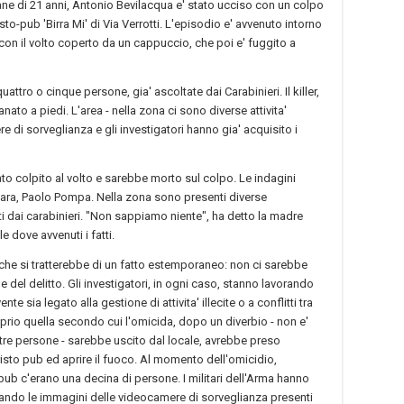
ne di 21 anni, Antonio Bevilacqua e' stato ucciso con un colpo
 risto-pub 'Birra Mi' di Via Verrotti. L'episodio e' avvenuto intorno
con il volto coperto da un cappuccio, che poi e' fuggito a
ttro o cinque persone, gia' ascoltate dai Carabinieri. Il killer,
tanato a piedi. L'area - nella zona ci sono diverse attivita'
 di sorveglianza e gli investigatori hanno gia' acquisito i
to colpito al volto e sarebbe morto sul colpo. Le indagini
ara, Paolo Pompa. Nella zona sono presenti diverse
iti dai carabinieri. "Non sappiamo niente", ha detto la madre
le dove avvenuti i fatti.
 che si tratterebbe di un fatto estemporaneo: non ci sarebbe
del delitto. Gli investigatori, in ogni caso, stanno lavorando
e sia legato alla gestione di attivita' illecite o a conflitti tra
roprio quella secondo cui l'omicida, dopo un diverbio - non e'
tre persone - sarebbe uscito dal locale, avrebbe preso
risto pub ed aprire il fuoco. Al momento dell'omicidio,
pub c'erano una decina di persone. I militari dell'Arma hanno
ando le immagini delle videocamere di sorveglianza presenti