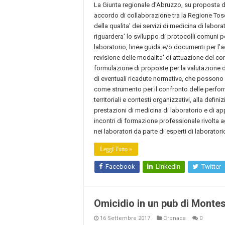
La Giunta regionale d'Abruzzo, su proposta de
accordo di collaborazione tra la Regione To
della qualita' dei servizi di medicina di labora
riguardera' lo sviluppo di protocolli comuni pe
laboratorio, linee guida e/o documenti per l
revisione delle modalita' di attuazione del contr
formulazione di proposte per la valutazione d
di eventuali ricadute normative, che possono
come strumento per il confronto delle perfor
territoriali e contesti organizzativi, alla defin
prestazioni di medicina di laboratorio e di a
incontri di formazione professionale rivolta ag
nei laboratori da parte di esperti di laboratorio 
Leggi Tutto »
Facebook
LinkedIn
Twitter
Omicidio in un pub di Montes
16 Settembre 2017
Cronaca
0