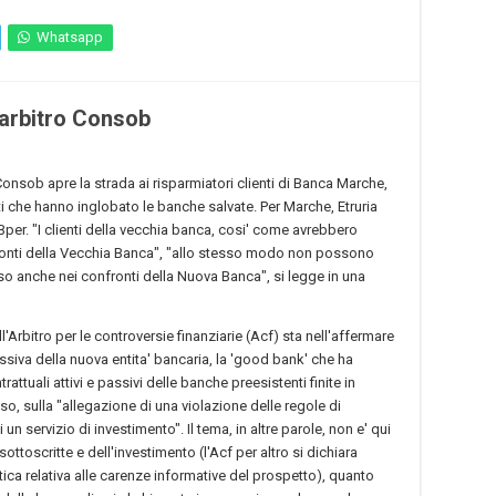
Whatsapp
’arbitro Consob
 Consob apre la strada ai risparmiatori clienti di Banca Marche,
tituti che hanno inglobato le banche salvate. Per Marche, Etruria
, Bper. "I clienti della vecchia banca, cosi' come avrebbero
fronti della Vecchia Banca", "allo stesso modo non possono
enso anche nei confronti della Nuova Banca", si legge in una
'Arbitro per le controversie finanziarie (Acf) sta nell'affermare
siva della nuova entita' bancaria, la 'good bank' che ha
rattuali attivi e passivi delle banche preesistenti finite in
o, sulla "allegazione di una violazione delle regole di
n servizio di investimento". Il tema, in altre parole, non e' qui
ttoscritte e dell'investimento (l'Acf per altro si dichiara
ca relativa alle carenze informative del prospetto), quanto