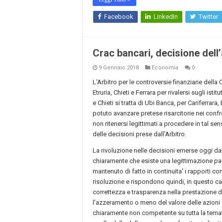
Facebook
LinkedIn
Twitter
Crac bancari, decisione dell
9 Gennaio 2018
Economia
0
L'Arbitro per le controversie finanziarie della
Etruria, Chieti e Ferrara per rivalersi sugli is
e Chieti si tratta di Ubi Banca, per Cariferrara
potuto avanzare pretese risarcitorie nei con
non ritenersi legittimati a procedere in tal s
delle decisioni prese dall'Arbitro.
La rivoluzione nelle decisioni emerse oggi dall
chiaramente che esiste una legittimazione pas
mantenuto di fatto in continuita' i rapporti cont
risoluzione e rispondono quindi, in questo cas
correttezza e trasparenza nella prestazione di u
l'azzeramento o meno del valore delle azioni so
chiaramente non competente su tutta la temati