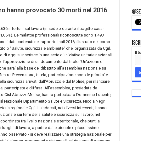
uzzo hanno provocato 30 morti nel 2016
@Seg
636 infortuni sul lavoro (in sede o durante il tragitto casa-
(-21,05%). Le malattie professionali riconosciute sono 1.493
no i dati contenuti nel rapporto Inail 2016, illustrato nel corso
Iscr
titolo "Salute, sicurezza e ambiente" che, organizzata da Cgil,
Il 
ro di oggi si inserisce in una serie di iniziative unitarie nazionali
per l'approvazione di un documento dal titolo "Un'azione di
che sara' alla base del dibattito all'assemblea nazionale su
stre. Prevenzione, tutela, partecipazione sono le priorita' e
della sicurezza arrivati dall'Abruzzo e dal Molise, per rilanciare
ce, partecipata e diffusa. All'assemblea, presieduta da
nto Cisl AbruzzoMolise, hanno partecipato Domenico Lucente,
isl Nazionale Dipartimento Salute e Sicurezza, Nicola Negri
teria regionale Cgil. I sindacati, nei diversi interventi, hanno
uzionale sui temi della salute e sicurezza sul lavoro, nel
ordinata tra livello nazionale e territoriale, che punti a
 i luoghi di lavoro, a partire dalle piccole e piccolissime
 hanno osservato - si deve realizzare una strategia nazionale per
iettivi, risorse, programmi e sistemi di valutazione di percorso