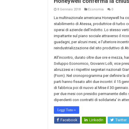
Honeywell conferma la chius
8 Gennaio 2018
Economia
0
La multinazionale americana Honeywell ha con
stabilimento di Atessa, produttrice di turbo c
operai di aziende dell'indotto. Lo stesso ver
impattante sul piano sociale attraverso il rico
guadagni, per alcuni mesi, e l'ulteriore incent
reindustrializzazione del sito produttivo di At
All'incontro, durato oltre due ore e mezza, ha
Sviluppo Economico, Giovanni Lolli, vice presid
abruzzesi e i rispettivi segretari nazionali G
(Fiom). Nel cronoprogramma per definire la del
parti hanno fissato altri due incontri: il 15 g
di fabbrica poi di nuovo al Mise il 30 gennai
per due mesi con presidio permanente dello sta
dipendenti con contratti di solidarieta' in att
Leggi Tutto »
Facebook
LinkedIn
Twitter