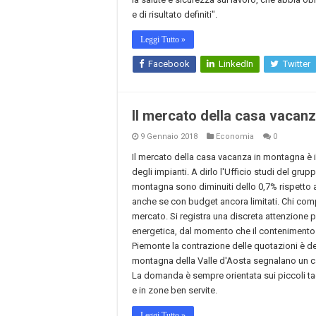
e di risultato definiti".
Leggi Tutto »
Facebook
LinkedIn
Twitter
Il mercato della casa vacanz
9 Gennaio 2018
Economia
0
Il mercato della casa vacanza in montagna è 
degli impianti. A dirlo l'Ufficio studi del gru
montagna sono diminuiti dello 0,7% rispetto a
anche se con budget ancora limitati. Chi compra
mercato. Si registra una discreta attenzione p
energetica, dal momento che il contenimento 
Piemonte la contrazione delle quotazioni è del
montagna della Valle d'Aosta segnalano un cal
La domanda è sempre orientata sui piccoli tagli,
e in zone ben servite.
Leggi Tutto »