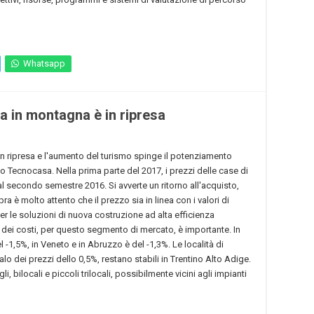
Whatsapp
a in montagna è in ripresa
in ripresa e l'aumento del turismo spinge il potenziamento
ppo Tecnocasa. Nella prima parte del 2017, i prezzi delle case di
l secondo semestre 2016. Si avverte un ritorno all'acquisto,
 è molto attento che il prezzo sia in linea con i valori di
er le soluzioni di nuova costruzione ad alta efficienza
dei costi, per questo segmento di mercato, è importante. In
 -1,5%, in Veneto e in Abruzzo è del -1,3%. Le località di
o dei prezzi dello 0,5%, restano stabili in Trentino Alto Adige.
 bilocali e piccoli trilocali, possibilmente vicini agli impianti