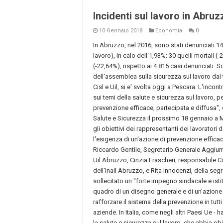
Incidenti sul lavoro in Abr
10 Gennaio 2018
Economia
0
In Abruzzo, nel 2016, sono stati denunciati 14.
lavoro), in calo dell'1,93%; 30 quelli mortali 
(-22,64%), rispetto ai 4.815 casi denunciati. So
dell'assemblea sulla sicurezza sul lavoro dal 
Cisl e Uil, si e' svolta oggi a Pescara. L'incont
sui temi della salute e sicurezza sul lavoro, 
prevenzione efficace, partecipata e diffusa", 
Salute e Sicurezza il prossimo 18 gennaio a Me
gli obiettivi dei rappresentanti dei lavoratori 
l'esigenza di un'azione di prevenzione effica
Riccardo Gentile, Segretario Generale Aggiu
Uil Abruzzo, Cinzia Frascheri, responsabile C
dell'Inail Abruzzo, e Rita Innocenzi, della segre
sollecitato un "forte impegno sindacale e istit
quadro di un disegno generale e di un'azione co
rafforzare il sistema della prevenzione in tutti
aziende. In Italia, come negli altri Paesi Ue -
la salute e sicurezza sul lavoro, che abbia ob