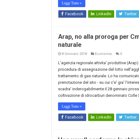
Leggi Tutto »
Facebook
LinkedIn
Twitter
Arap, no alla proroga per Cm
naturale
8 Gennaio 2018
Economia
0
L'agenzia regionale attivita' produttive (Arap
procedura di assegnazione del lotto nell'aggl
trattamento di gas naturale. Lo ha comunicato
prenotazione del sito - su cui c'e' gia' l'inter
scadra' inderogabilmente il 28 gennaio prossi
coltivazione di idrocarburi denominato Colle
Leggi Tutto »
Facebook
LinkedIn
Twitter