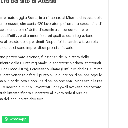
ura del sito di Atessa
fermato oggi a Roma, in un incontro al Mise, la chiusura dello
ompressori, che conta 420 lavoratori piu' un'altra sessantina di
tice aziendale si e' detto disponile a un percorso meno
rso all'utilizzo di ammortizzatori quali cassa integrazione
ivo all'esodo dei dipendenti. Disponibilita' anche a favorire la
essa se ci sono imprenditori pronti a rilevarlo.
nno partecipato azienda, funzionari del Ministero dello
ente della Giunta regionale, le segreterie sindacali territoriali
ianluca Ficco (Uilm), Ferdinando Uliano (Fim) e Michele De Palma
icata vertenza e fare il punto sulle questioni discusse oggi le
ennaio in sede locale con una discussione con i sindacati e la rsa
o. Lo scorso autunno i lavoratori Honeywell avevano scioperato
bilimento: finora e' rientrato al lavoro solo il 60% dei
esa dell'annunciata chiusura.
Whatsapp