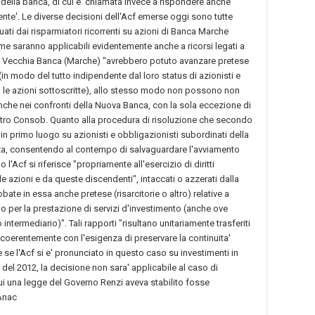
ti della banca, di cui e' chiamata invece a rispondere anche
ente'. Le diverse decisioni dell'Acf emerse oggi sono tutte
tuati dai risparmiatori ricorrenti su azioni di Banca Marche
me saranno applicabili evidentemente anche a ricorsi legati a
della Vecchia Banca (Marche) "avrebbero potuto avanzare pretese
(in modo del tutto indipendente dal loro status di azionisti e
o le azioni sottoscritte), allo stesso modo non possono non
 anche nei confronti della Nuova Banca, con la sola eccezione di
itro Consob. Quanto alla procedura di risoluzione che secondo
 in primo luogo su azionisti e obbligazionisti subordinati della
za, consentendo al contempo di salvaguardare l'avviamento
'Acf si riferisce "propriamente all'esercizio di diritti
le azioni e da queste discendenti", intaccati o azzerati dalla
ate in essa anche pretese (risarcitorie o altro) relative a
rio per la prestazione di servizi d'investimento (anche ove
ntermediario)". Tali rapporti "risultano unitariamente trasferiti
 coerentemente con l'esigenza di preservare la continuita'
 se l'Acf si e' pronunciato in questo caso su investimenti in
del 2012, la decisione non sara' applicabile al caso di
ui una legge del Governo Renzi aveva stabilito fosse
'Anac