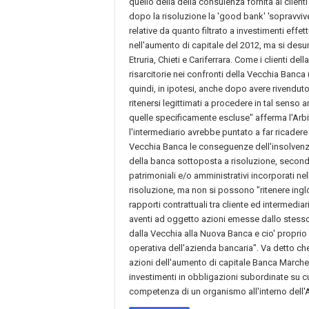
quello della della consulenza fornita ai clien
dopo la risoluzione la 'good bank' 'sopravviv
relative da quanto filtrato a investimenti effet
nell'aumento di capitale del 2012, ma si desu
Etruria, Chieti e Cariferrara. Come i clienti 
risarcitorie nei confronti della Vecchia Banca 
quindi, in ipotesi, anche dopo avere rivendut
ritenersi legittimati a procedere in tal senso
quelle specificamente escluse" afferma l'Arb
l'intermediario avrebbe puntato a far ricadere
Vecchia Banca le conseguenze dell'insolven
della banca sottoposta a risoluzione, secondo l
patrimoniali e/o amministrativi incorporati nel
risoluzione, ma non si possono "ritenere inglob
rapporti contrattuali tra cliente ed intermedia
aventi ad oggetto azioni emesse dallo stesso i
dalla Vecchia alla Nuova Banca e cio' proprio
operativa dell'azienda bancaria". Va detto che
azioni dell'aumento di capitale Banca Marche 
investimenti in obbligazioni subordinate su c
competenza di un organismo all'interno dell