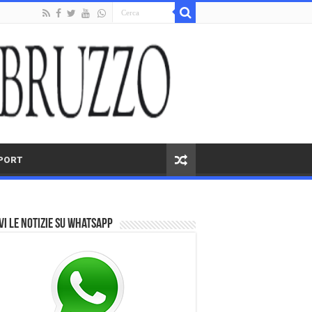
PORT
vi le notizie su Whatsapp