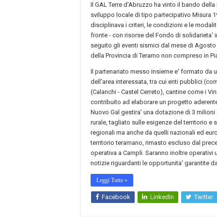
Il GAL Terre d'Abruzzo ha vinto il bando della
sviluppo locale di tipo partecipativo Misura 
disciplinava i criteri, le condizioni e le modal
fronte - con risorse del Fondo di solidarieta' i
seguito gli eventi sismici dal mese di Agosto 
della Provincia di Teramo non compreso in Pian
Il partenariato messo insieme e' formato da u
dell'area interessata, tra cui enti pubblici (com
(Calanchi - Castel Cerreto), cantine come i Vi
contribuito ad elaborare un progetto aderente
Nuovo Gal gestira' una dotazione di 3 milion
rurale, tagliato sulle esigenze del territorio e
regionali ma anche da quelli nazionali ed euro
territorio teramano, rimasto escluso dal prec
operativa a Campli. Saranno inoltre operativi 
notizie riguardanti le opportunita' garantite
Leggi Tutto »
Facebook
LinkedIn
Twitter