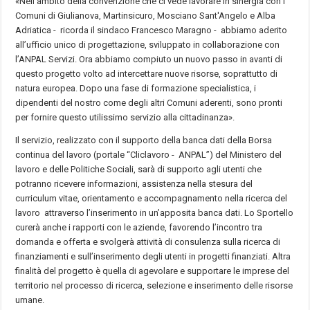
«Nell’ambito della convenzione che ci vede lavorare in sinergia con i
Comuni di Giulianova, Martinsicuro, Mosciano Sant'Angelo e Alba
Adriatica - ricorda il sindaco Francesco Maragno - abbiamo aderito
all’ufficio unico di progettazione, sviluppato in collaborazione con
l’ANPAL Servizi. Ora abbiamo compiuto un nuovo passo in avanti di
questo progetto volto ad intercettare nuove risorse, soprattutto di
natura europea. Dopo una fase di formazione specialistica, i
dipendenti del nostro come degli altri Comuni aderenti, sono pronti
per fornire questo utilissimo servizio alla cittadinanza».
Il servizio, realizzato con il supporto della banca dati della Borsa
continua del lavoro (portale “Cliclavoro - ANPAL”) del Ministero del
lavoro e delle Politiche Sociali, sarà di supporto agli utenti che
potranno ricevere informazioni, assistenza nella stesura del
curriculum vitae, orientamento e accompagnamento nella ricerca del
lavoro attraverso l’inserimento in un’apposita banca dati. Lo Sportello
curerà anche i rapporti con le aziende, favorendo l’incontro tra
domanda e offerta e svolgerà attività di consulenza sulla ricerca di
finanziamenti e sull’inserimento degli utenti in progetti finanziati. Altra
finalità del progetto è quella di agevolare e supportare le imprese del
territorio nel processo di ricerca, selezione e inserimento delle risorse
umane.