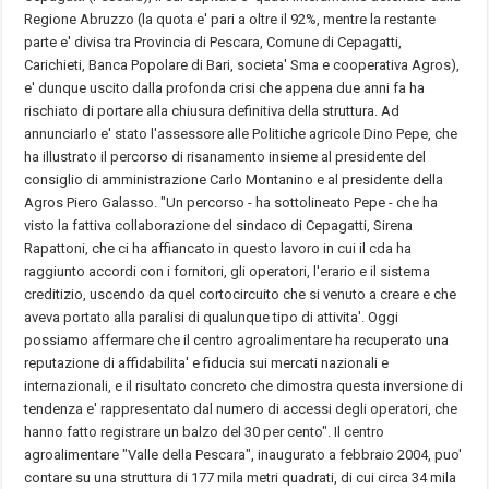
Regione Abruzzo (la quota e' pari a oltre il 92%, mentre la restante
parte e' divisa tra Provincia di Pescara, Comune di Cepagatti,
Carichieti, Banca Popolare di Bari, societa' Sma e cooperativa Agros),
e' dunque uscito dalla profonda crisi che appena due anni fa ha
rischiato di portare alla chiusura definitiva della struttura. Ad
annunciarlo e' stato l'assessore alle Politiche agricole Dino Pepe, che
ha illustrato il percorso di risanamento insieme al presidente del
consiglio di amministrazione Carlo Montanino e al presidente della
Agros Piero Galasso. "Un percorso - ha sottolineato Pepe - che ha
visto la fattiva collaborazione del sindaco di Cepagatti, Sirena
Rapattoni, che ci ha affiancato in questo lavoro in cui il cda ha
raggiunto accordi con i fornitori, gli operatori, l'erario e il sistema
creditizio, uscendo da quel cortocircuito che si venuto a creare e che
aveva portato alla paralisi di qualunque tipo di attivita'. Oggi
possiamo affermare che il centro agroalimentare ha recuperato una
reputazione di affidabilita' e fiducia sui mercati nazionali e
internazionali, e il risultato concreto che dimostra questa inversione di
tendenza e' rappresentato dal numero di accessi degli operatori, che
hanno fatto registrare un balzo del 30 per cento". Il centro
agroalimentare "Valle della Pescara", inaugurato a febbraio 2004, puo'
contare su una struttura di 177 mila metri quadrati, di cui circa 34 mila