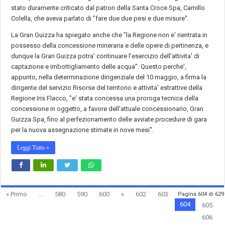
stato duramente criticato dal patron della Santa Croce Spa, Camillo
Colella, che aveva parlato di "fare due due pesi e due misure".
La Gran Guizza ha spiegato anche che "la Regione non e' rientrata in
possesso della concessione mineraria e delle opere di pertinenza, e
dunque la Gran Guizza potra' continuare l'esercizio dell'attivita' di
captazione e imbottigliamento delle acqua". Questo perche',
appunto, nella determinazione dirigenziale del 10 maggio, a firma la
dirigente del servizio Risorse del territorio e attivita' estrattive della
Regione Iris Flacco, "e' stata concessa una proroga tecnica della
concessione in oggetto, a favore dell'attuale concessionario, Gran
Guizza Spa, fino al perfezionamento delle avviate procedure di gara
per la nuova assegnazione stimate in nove mesi".
Leggi Tutto »
« Primo
...
580
590
600
«
602
603
Pagina 604 di 629
604
605
606