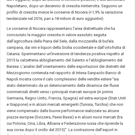
Napoletano, dopo un decennio di crescita ininterrotta. Seguono un
profilo di crescita invece le conserve di Nocera (+1,9% la variazione
tendenziale nel 2016, pari a 18 milioni di euro aggiuntivi).
Le conserve di Nocera rappresentano l'area distrettuale che ha
conosciuto la maggior crescita in valore assoluto seguita
dall'agricoltura della Piana del Sele, dalla mozzarella di bufala
campana, dai vini e liquori della Sicilia occidentale e dall'ortofrutta di
Catania. Sperimentano un'Inversione di tendenza positiva rispetto al
2015 la calzetteria-abbigliamento del Salento e l'abbigliamento del
Barese. L'analisi dell'orientamento delle esportazioni dei distretti del
Mezzogiorno contenuta nel rapporto di Intesa Sanpaolo-Banco di
Napoli mostra come il calo complessivo delle vendite estere "sia
stato determinato da un deterioramento della dinamica dei flussi
commerciali diretti verso i principali mercati europei (in primis
Germania, Regno Unito, Francia, Spagna) ed extra-europei (Stati Uniti
e Giappone) e in alcuni mercati emergenti (Tunisia, Turchia) che non
viene compensato dalle buone performance realizzate su alcune
piazze europee (Svizzera, Paesi Bassi) e in alcuni nuovi mercati (tra
cui Polonia, Cina, Libia, Albania e Federazione russa che riprende la
sua corsa dopo il crollo del 2015)". La contrazione dell'export in