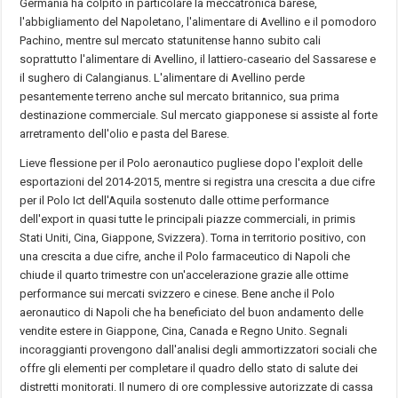
Germania ha colpito in particolare la meccatronica barese,
l'abbigliamento del Napoletano, l'alimentare di Avellino e il pomodoro
Pachino, mentre sul mercato statunitense hanno subito cali
soprattutto l'alimentare di Avellino, il lattiero-caseario del Sassarese e
il sughero di Calangianus. L'alimentare di Avellino perde
pesantemente terreno anche sul mercato britannico, sua prima
destinazione commerciale. Sul mercato giapponese si assiste al forte
arretramento dell'olio e pasta del Barese.
Lieve flessione per il Polo aeronautico pugliese dopo l'exploit delle
esportazioni del 2014-2015, mentre si registra una crescita a due cifre
per il Polo Ict dell'Aquila sostenuto dalle ottime performance
dell'export in quasi tutte le principali piazze commerciali, in primis
Stati Uniti, Cina, Giappone, Svizzera). Torna in territorio positivo, con
una crescita a due cifre, anche il Polo farmaceutico di Napoli che
chiude il quarto trimestre con un'accelerazione grazie alle ottime
performance sui mercati svizzero e cinese. Bene anche il Polo
aeronautico di Napoli che ha beneficiato del buon andamento delle
vendite estere in Giappone, Cina, Canada e Regno Unito. Segnali
incoraggianti provengono dall'analisi degli ammortizzatori sociali che
offre gli elementi per completare il quadro dello stato di salute dei
distretti monitorati. Il numero di ore complessive autorizzate di cassa