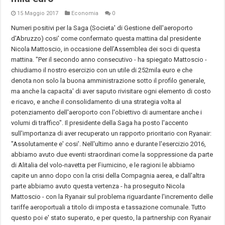
15 Maggio 2017
Economia
0
Numeri positivi per la Saga (Societa' di Gestione dell'aeroporto
d'Abruzzo) cosi' come confermato questa mattina dal presidente
Nicola Mattoscio, in occasione dell'Assemblea dei soci di questa
mattina. "Per il secondo anno consecutivo - ha spiegato Mattoscio -
chiudiamo il nostro esercizio con un utile di 252mila euro e che
denota non solo la buona amministrazione sotto il profilo generale,
ma anche la capacita' di aver saputo rivisitare ogni elemento di costo
e ricavo, e anche il consolidamento di una strategia volta al
potenziamento dell'aeroporto con l'obiettivo di aumentare anche i
volumi di traffico". Il presidente della Saga ha posto l'accento
sull'importanza di aver recuperato un rapporto prioritario con Ryanair:
"Assolutamente e' cosi'. Nell'ultimo anno e durante l'esercizio 2016,
abbiamo avuto due eventi straordinari come la soppressione da parte
di Alitalia del volo-navetta per Fiumicino, e le ragioni le abbiamo
capite un anno dopo con la crisi della Compagnia aerea, e dall'altra
parte abbiamo avuto questa vertenza - ha proseguito Nicola
Mattoscio - con la Ryanair sul problema riguardante l'incremento delle
tariffe aeroportuali a titolo di imposta e tassazione comunale. Tutto
questo poi e' stato superato, e per questo, la partnership con Ryanair