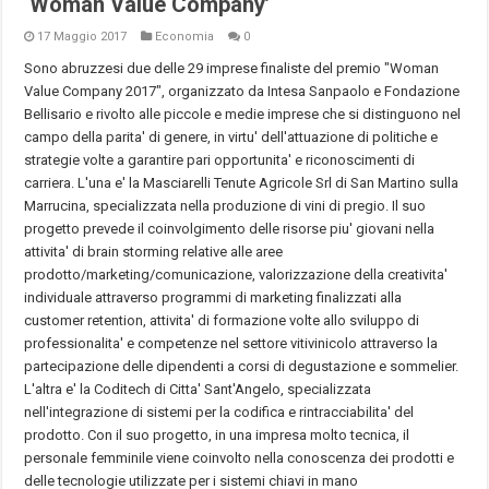
‘Woman Value Company’
17 Maggio 2017
Economia
0
Sono abruzzesi due delle 29 imprese finaliste del premio "Woman
Value Company 2017", organizzato da Intesa Sanpaolo e Fondazione
Bellisario e rivolto alle piccole e medie imprese che si distinguono nel
campo della parita' di genere, in virtu' dell'attuazione di politiche e
strategie volte a garantire pari opportunita' e riconoscimenti di
carriera. L'una e' la Masciarelli Tenute Agricole Srl di San Martino sulla
Marrucina, specializzata nella produzione di vini di pregio. Il suo
progetto prevede il coinvolgimento delle risorse piu' giovani nella
attivita' di brain storming relative alle aree
prodotto/marketing/comunicazione, valorizzazione della creativita'
individuale attraverso programmi di marketing finalizzati alla
customer retention, attivita' di formazione volte allo sviluppo di
professionalita' e competenze nel settore vitivinicolo attraverso la
partecipazione delle dipendenti a corsi di degustazione e sommelier.
L'altra e' la Coditech di Citta' Sant'Angelo, specializzata
nell'integrazione di sistemi per la codifica e rintracciabilita' del
prodotto. Con il suo progetto, in una impresa molto tecnica, il
personale femminile viene coinvolto nella conoscenza dei prodotti e
delle tecnologie utilizzate per i sistemi chiavi in mano