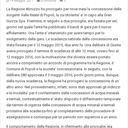
14 Maggio 2017
Economia
0
La Regione Abruzzo ha prorogato per nove mesi la concessione delle
sorgenti Valle Reale di Popoli, la cui titolarita' e' in capo alla Gran
Guizza Spa. Il termine, in seguito a due proroghe, era fissata per ieri,
giorno nel quale l'ente ha pubblicato il bandi di gara per il nuovo
affidamento. Ora l'ente e' intervenuto per avere tempo per lo
svolgimento della gara. La scadenza naturale della concessione era
stata fissata per il 12 maggio 2015, due anni fa. Una delibera di Giunta
aveva prorogato il termine di scadenza di altri 12 mesi, ovvero fino al
12 maggio 2016, con la motivazione che doveva essere portato
ancora a compimento un accordo di programma tra la Regione, il
Comune di Popoli e la societa' concessionaria. In seguito, con la
delibera 280 approvata il 3 maggio 2016, pochi giorni prima, dunque,
dalla nuova scadenza, la Regione ha prorogato la concessione di un
altro anno. Nel provvedimento, infatti, sono stati approvati gli indirizzi
e le modalita' per il conferimento delle concessioni di acque minerali
e termali, contestualmente e' stato disposto il differimento temporale
dei termini di vigenza delle concessioni di acqua minerali e termali
prossime alla scadenza fino al completamento delle procedure di
assegnazione e comunque per un periodo non superiore a un anno.
Il comportamento della Regione, in riferimento alle proroghe, era