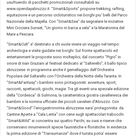
usufruendo di pacchetti promozionali consultabili su
www.opendayabruzzo.it. "Smart&Sports" propone trekking, rafting,
equitazione e un percorso cicloturistico nei borghi piu' belli del Parco
Nazionale della Majella. Con "Smart&Sea" da segnalare le iniziative
Mini Crociera Sunset, "Un giorno in barca a vela" e la Maratonina del
Mare a Pescara.
"Smart&Cult" e' destinato a chi vuole vivere un viaggio nel tempo:
archeologia e visite guidate nei borghi. Sul fronte spettacolo ed
entertainment le proposte sono molteplici; dal concerto "Pigro" in
onore di Ivan Graziani al festival dedicato al "Salterello", il ballo tipico
abruzzese: in programma anche il gemellaggio dell'Orchestra
Popolare del Saltarello con l'Orchestra della Notte della Taranta. In
"Smart&Fantasy" i bambini sono protagonisti: avventure, sport,
racconti, spettacoli, giochi, magie. Tra gli eventi una speciale edizione
della "Cordesca" di Sulmona, la caratteristica giostra cavalleresca dei
bambini e la nomina ufficiale dei piccoli cavalieri d'Abruzzo. Con
"Smart&Good" l'enogastronomia abruzzese sara' protagonista: da
Cantine Aperte a "Cala Lenta" con cene sugli spettacolari trabocchi.
"Smart&Wild" si concentra sui quattro Parchi, su oasi e riserve che
conservano innumerevoli specie faunistiche e floristiche. In evidenza
la prima edizione di "Transumanze" dove il turista potra' essere