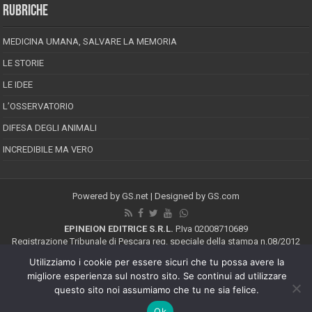
RUBRICHE
MEDICINA UMANA, SALVARE LA MEMORIA
LE STORIE
LE IDEE
L’OSSERVATORIO
DIFESA DEGLI ANIMALI
INCREDIBILE MA VERO
Powered by
GS.net
| Designed by
GS.com
EPINEION EDITRICE S.R.L.
P.Iva 02008710689
Registrazione Tribunale di Pescara reg. speciale della stampa n.08/2012
Direttore responsabile: Maurizio Piccinino
Utilizziamo i cookie per essere sicuri che tu possa avere la
Iscrizione al ROC n.22607
migliore esperienza sul nostro sito. Se continui ad utilizzare
Riproduzione riservata © Copyright 2026, All Rights Reserved
questo sito noi assumiamo che tu ne sia felice.
Ok