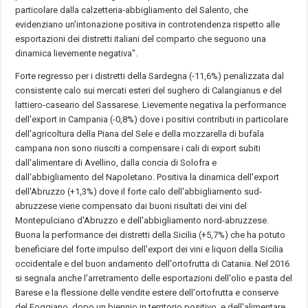
particolare dalla calzetteria-abbigliamento del Salento, che
evidenziano un'intonazione positiva in controtendenza rispetto alle
esportazioni dei distretti italiani del comparto che seguono una
dinamica lievemente negativa".
Forte regresso per i distretti della Sardegna (-11,6%) penalizzata dal
consistente calo sui mercati esteri del sughero di Calangianus e del
lattiero-caseario del Sassarese. Lievemente negativa la performance
dell'export in Campania (-0,8%) dove i positivi contributi in particolare
dell'agricoltura della Piana del Sele e della mozzarella di bufala
campana non sono riusciti a compensare i cali di export subiti
dall'alimentare di Avellino, dalla concia di Solofra e
dall'abbigliamento del Napoletano. Positiva la dinamica dell'export
dell'Abruzzo (+1,3%) dove il forte calo dell'abbigliamento sud-
abruzzese viene compensato dai buoni risultati dei vini del
Montepulciano d'Abruzzo e dell'abbigliamento nord-abruzzese.
Buona la performance dei distretti della Sicilia (+5,7%) che ha potuto
beneficiare del forte impulso dell'export dei vini e liquori della Sicilia
occidentale e del buon andamento dell'ortofrutta di Catania. Nel 2016
si segnala anche l'arretramento delle esportazioni dell'olio e pasta del
Barese e la flessione delle vendite estere dell'ortofrutta e conserve
del Foggiano, dopo un biennio in territorio positivo, e dell'alimentare