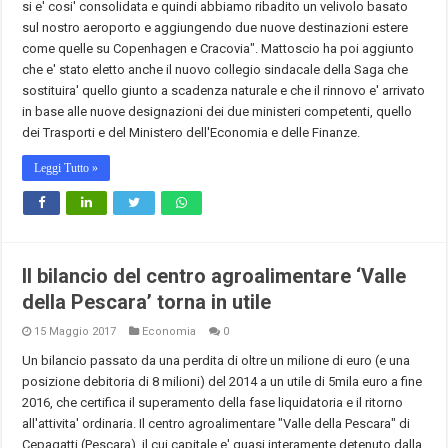
si e' cosi' consolidata e quindi abbiamo ribadito un velivolo basato
sul nostro aeroporto e aggiungendo due nuove destinazioni estere
come quelle su Copenhagen e Cracovia". Mattoscio ha poi aggiunto
che e' stato eletto anche il nuovo collegio sindacale della Saga che
sostituira' quello giunto a scadenza naturale e che il rinnovo e' arrivato
in base alle nuove designazioni dei due ministeri competenti, quello
dei Trasporti e del Ministero dell'Economia e delle Finanze.
Leggi Tutto »
Il bilancio del centro agroalimentare ‘Valle
della Pescara’ torna in utile
15 Maggio 2017
Economia
0
Un bilancio passato da una perdita di oltre un milione di euro (e una
posizione debitoria di 8 milioni) del 2014 a un utile di 5mila euro a fine
2016, che certifica il superamento della fase liquidatoria e il ritorno
all'attivita' ordinaria. Il centro agroalimentare "Valle della Pescara" di
Cepagatti (Pescara), il cui capitale e' quasi interamente detenuto dalla