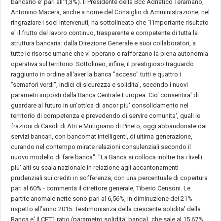
bancario e' pari all'1,3%). Il Presidente della Bcc Adriatico Teramano,
Antonino Macera, anche a nome del Consiglio di Amministrazione, nel
ringraziare i soci intervenuti, ha sottolineato che "l'importante risultato
e' il frutto del lavoro continuo, trasparente e competente di tutta la
struttura bancaria: dalla Direzione Generale e suoi collaboratori, a
tutte le risorse umane che vi operano e rafforzano la piena autonomia
operativa sul territorio. Sottolineo, infine, il prestigioso traguardo
raggiunto in ordine all'aver la banca "acceso" tutti e quattro i
"semafori verdi", indici di sicurezza e solidita', secondo i nuovi
parametri imposti dalla Banca Centrale Europea. Cio' consentira' di
guardare al futuro in un'ottica di ancor piu' consolidamento nel
territorio di competenza e prevedendo di servire comunita', quali le
frazioni di Casoli di Atri e Mutignano di Pineto, oggi abbandonate dai
servizi bancari, con bancomat intelligenti, di ultima generazione,
curando nel contempo mirate relazioni consulenziali secondo il
nuovo modello di fare banca". "La Banca si colloca inoltre tra i livelli
piu' alti su scala nazionale in relazione agli accantonamenti
prudenziali sui crediti in sofferenza, con una percentuale di copertura
pari al 60% - commenta il direttore generale, Tiberio Censoni. Le
partite anomale nette sono pari al 6,56%, in diminuzione del 21%
rispetto all'anno 2015. Testimonianza della crescente solidita' della
Banca e' il CET1 ratio (parametro solidita' banca), che sale al 15,67%,