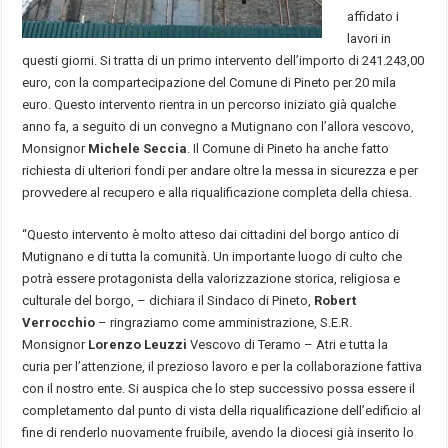
affidato i
lavori in
questi giorni. Si tratta di un primo intervento dell’importo di 241.243,00
euro, con la compartecipazione del Comune di Pineto per 20 mila
euro. Questo intervento rientra in un percorso iniziato già qualche
anno fa, a seguito di un convegno a Mutignano con l’allora vescovo,
Monsignor
Michele Seccia
. Il Comune di Pineto ha anche fatto
richiesta di ulteriori fondi per andare oltre la messa in sicurezza e per
provvedere al recupero e alla riqualificazione completa della chiesa.
“Questo intervento è molto atteso dai cittadini del borgo antico di
Mutignano e di tutta la comunità. Un importante luogo di culto che
potrà essere protagonista della valorizzazione storica, religiosa e
culturale del borgo, – dichiara il Sindaco di Pineto,
Robert
Verrocchio
– ringraziamo come amministrazione, S.E.R.
Monsignor
Lorenzo Leuzzi
Vescovo di Teramo – Atri e tutta la
curia per l’attenzione, il prezioso lavoro e per la collaborazione fattiva
con il nostro ente. Si auspica che lo step successivo possa essere il
completamento dal punto di vista della riqualificazione dell’edificio al
fine di renderlo nuovamente fruibile, avendo la diocesi già inserito lo