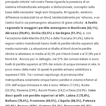
principale criticita’ nel nostro Paese riguarda la presenza di un
sistema infrastrutturale antiquato e disfunzionale, concepito sulla
base delle necessita’ degli anni Cinquanta. Al riguardo, esistono
differenze sostanziali tra un Nord, tendenzialmente piu’ virtuoso, e un
Centro-Sud in cui permangono situazioni di grave criticita’.
A livello
regionale le maggiori perdite avvengono in Basilicata (62,1%),
Abruzzo (59,8%), Sicilia (52,5%) e Sardegna (51,3%)
, e, con
l’eccezione delle Marche (34,3%) e della Toscana (41,6%), tutte le
regioni centro-meridionali hanno livelli di perdite idriche superiori alla
media nazionale. La situazione si ribalta al Nord dove le perdite
idriche si attestano in media al 32,5% per il Nord-Ovest e al 37,8% per il
Nord-Est. Ancora piu’ in dettaglio, nel 57% dei comuni italiani vi sono
livelli di perdite superiori al 35% dei volumi di acqua immessi in rete. In
poco meno della meta’ di questi le perdite arrivano addirittura a
superare il 55%. Tra i comuni capoluogo di provincia/citta’
metropolitana solamente cinque hanno perdite in volume inferiori al
25% dell’acqua immessa in rete e sono: Milano (17,6%), Aosta
(23,9%), Ravenna (24%), Ascoli Piceno (24,2) e Pavia (24,9%). S
ono
dieci quelli con perdite superiori al 60%: Latina 2 (73,8%),
Belluno (70,6%), Frosinone (69,5%), L’Aquila (68,3%), Potenza
(63,9%), Ragusa (63%), Crotone (61,6%), Benevento (61,5%),