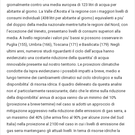
giornalmente contro una media europea di 123 litri di acqua per
abitante al giorno. La Valle d’Aosta e’ la regione con i maggiori livelli di
consumi individuali (438 litri per abitante al giorno) equivalenti a piu’
del doppio della media nazionale mentre tutte le regioni del Nord, con
l’eccezione del Veneto, presentano livelli di consumi superiori alla
media. A livello regionale i valori piu’ bassi si possono osservare in
Puglia (155), Umbria (166), Toscana (171) e Basilicata (179). Negli
ultimi anni, numerosi studi riguardanti il ciclo dell’acqua hanno
evidenziato una costante riduzione della quantita’ di acqua
rinnovabile presente sul nostro territorio. Le proiezioni climatiche
condotte da Ispra evidenziano i possibili impatti a breve, medio e
lungo termine dei cambiamenti climatici sul ciclo idrologico e sulla
disponibilita’ di risorsa idrica. Il quadro delineato da questa analisi
non e’ particolarmente rassicurante, dato che le stime sulla riduzione
della disponibilita’ annua di acqua vanno da un minimo del 10%
(proiezione a breve termine) nel caso si adotti un approccio di
mitigazione aggressivo nella riduzione delle emissioni di gas serra, a
un massimo del 40% (che arriva fino al 90% per alcune zone del Sud
Italia) nella proiezione al 2100 nel caso in cui i livelli di emissione dei
gas serra mantengano gli attuali livelli. In tema di risorse idriche la