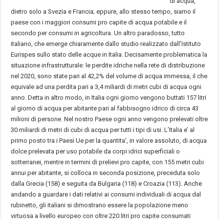
di acqua,
dietro solo a Svezia e Francia; eppure, allo stesso tempo, siamo il
paese con i maggiori consumi pro capite di acqua potabile e il
secondo per consumi in agricoltura. Un altro paradosso, tutto
italiano, che emerge chiaramente dallo studio realizzato dall’Istituto
Eurispes sullo stato delle acque in Italia. Decisamente problematica la
situazione infrastrutturale: le perdite idriche nella rete di distribuzione
nel 2020, sono state pari al 42,2% del volume di acqua immessa, il che
equivale ad una perdita pari a 3,4 miliardi di metri cubi di acqua ogni
anno. Detta in altro modo, in Italia ogni giorno vengono buttati 157 litri
al giorno di acqua per abitante pari al fabbisogno idrico di circa 43
milioni di persone. Nel nostro Paese ogni anno vengono prelevati oltre
30 miliardi di metri di cubi di acqua per tutti i tipi di usi. L’Italia e’ al
primo posto tra i Paesi Ue per la quantita’, in valore assoluto, di acqua
dolce prelevata per uso potabile da corpi idrici superficiali o
sotterranei, mentre in termini di prelievi pro capite, con 155 metri cubi
annui per abitante, si colloca in seconda posizione, preceduta solo
dalla Grecia (158) e seguita da Bulgaria (118) e Croazia (113). Anche
andando a guardare i dati relativi ai consumi individuali di acqua dal
rubinetto, gli italiani si dimostrano essere la popolazione meno
virtuosa a livello europeo con oltre 220 litri pro capite consumati