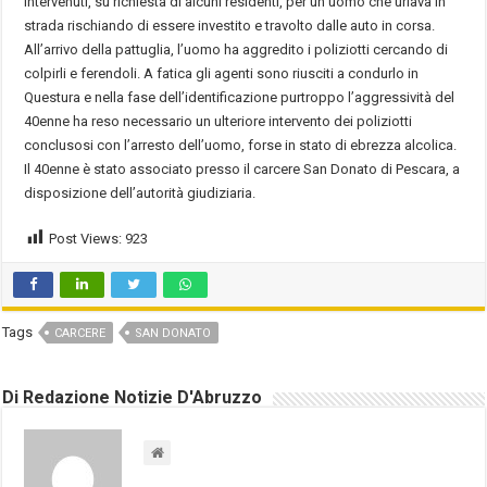
intervenuti, su richiesta di alcuni residenti, per un uomo che urlava in
strada rischiando di essere investito e travolto dalle auto in corsa.
All’arrivo della pattuglia, l’uomo ha aggredito i poliziotti cercando di
colpirli e ferendoli. A fatica gli agenti sono riusciti a condurlo in
Questura e nella fase dell’identificazione purtroppo l’aggressività del
40enne ha reso necessario un ulteriore intervento dei poliziotti
conclusosi con l’arresto dell’uomo, forse in stato di ebrezza alcolica.
Il 40enne è stato associato presso il carcere San Donato di Pescara, a
disposizione dell’autorità giudiziaria.
Post Views:
923
Tags
CARCERE
SAN DONATO
Di Redazione Notizie D'Abruzzo