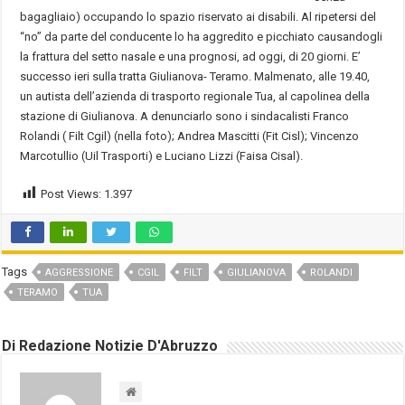
bagagliaio) occupando lo spazio riservato ai disabili. Al ripetersi del
“no” da parte del conducente lo ha aggredito e picchiato causandogli
la frattura del setto nasale e una prognosi, ad oggi, di 20 giorni. E’
successo ieri sulla tratta Giulianova- Teramo. Malmenato, alle 19.40,
un autista dell’azienda di trasporto regionale Tua, al capolinea della
stazione di Giulianova. A denunciarlo sono i sindacalisti Franco
Rolandi ( Filt Cgil) (nella foto); Andrea Mascitti (Fit Cisl); Vincenzo
Marcotullio (Uil Trasporti) e Luciano Lizzi (Faisa Cisal).
Post Views:
1.397
Tags
AGGRESSIONE
CGIL
FILT
GIULIANOVA
ROLANDI
TERAMO
TUA
Di Redazione Notizie D'Abruzzo