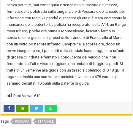
senza patente, mai conseguita e senza assicurazione del mezzo,
fermato dalla polstrada sulla tangenziale di Pescara e denunciato per
infrazione con recidiva perché di recente gli era già stata contestata la
mancanza della patente. La polizia ha recuperato, sulla A14, un Range
rover rubato, poche ore prima a Montesilvano, lasciato fermo in
corsia di emergenza, nei pressi dello svincolo di Francavilla al Mare
con un vetro posteriore infranto. Sempre nelle scorse ore, dopo un
breve inseguimento, i poliziotti della stradale hanno raggiunto un’auto
di grossa cilindrata e fermato il conducente del veicolo che, non
fermandosi all’alt e vistosi raggiunto, ha tentato di fuggire a piedi. Si
tratta di un ventenne alla guida con un tasso alcolemico di 0.48 gr/l. Il
ragazzo rischia una sanzione amministrativa sino a 678 euro e gli
saranno decurtati 10 punti sulla patente di guida.
Post Views:
610
Tags
PESCARA
STRADALE