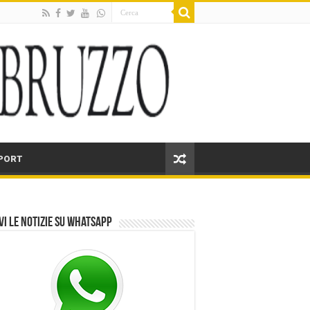
PORT
vi le notizie su Whatsapp