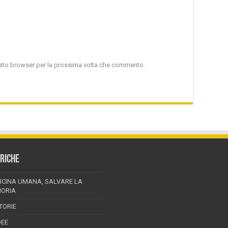
uesto browser per la prossima volta che commento.
RICHE
ICINA UMANA, SALVARE LA
ORIA
TORIE
DEE