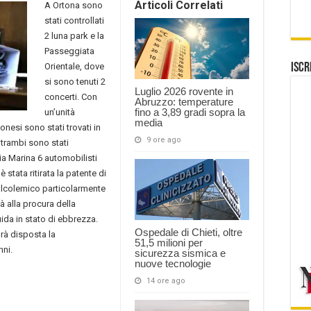
Articoli Correlati
A Ortona sono
stati controllati
2 luna park e la
Passeggiata
Orientale, dove
Iscr
si sono tenuti 2
Luglio 2026 rovente in
concerti. Con
Abruzzo: temperature
fino a 3,89 gradi sopra la
un’unità
media
onesi sono stati trovati in
9 ore ago
trambi sono stati
sia Marina 6 automobilisti
 è stata ritirata la patente di
alcolemico particolarmente
tà alla procura della
ida in stato di ebbrezza.
Ospedale di Chieti, oltre
arà disposta la
51,5 milioni per
nni.
sicurezza sismica e
nuove tecnologie
14 ore ago