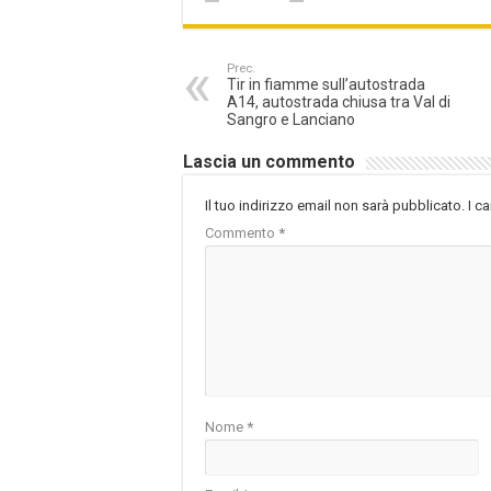
Prec.
Tir in fiamme sull’autostrada
A14, autostrada chiusa tra Val di
Sangro e Lanciano
Lascia un commento
Il tuo indirizzo email non sarà pubblicato.
I c
Commento
*
Nome
*