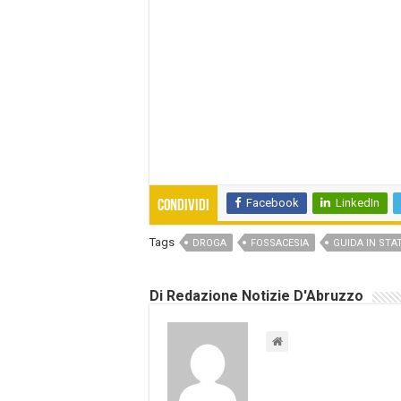
Facebook
LinkedIn
Condividi
Tags
DROGA
FOSSACESIA
GUIDA IN STA
Di Redazione Notizie D'Abruzzo