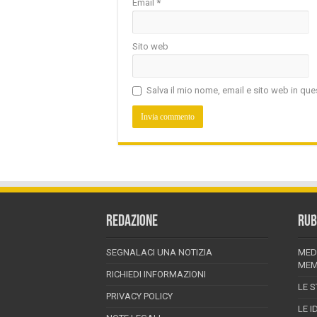
Email
*
Sito web
Salva il mio nome, email e sito web in q
REDAZIONE
RUB
SEGNALACI UNA NOTIZIA
MED
MEM
RICHIEDI INFORMAZIONI
LE S
PRIVACY POLICY
LE I