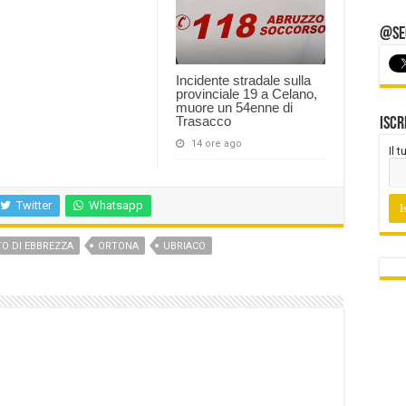
@Seg
Incidente stradale sulla
provinciale 19 a Celano,
muore un 54enne di
Trasacco
Iscr
14 ore ago
Il 
Twitter
Whatsapp
TO DI EBBREZZA
ORTONA
UBRIACO