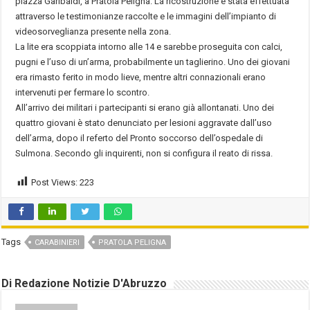
piazza Garibaldi, a Pratola Peligna. La ricostruzione è stata effettuata
attraverso le testimonianze raccolte e le immagini dell’impianto di
videosorveglianza presente nella zona.
La lite era scoppiata intorno alle 14 e sarebbe proseguita con calci,
pugni e l’uso di un’arma, probabilmente un taglierino. Uno dei giovani
era rimasto ferito in modo lieve, mentre altri connazionali erano
intervenuti per fermare lo scontro.
All’arrivo dei militari i partecipanti si erano già allontanati. Uno dei
quattro giovani è stato denunciato per lesioni aggravate dall’uso
dell’arma, dopo il referto del Pronto soccorso dell’ospedale di
Sulmona. Secondo gli inquirenti, non si configura il reato di rissa.
Post Views:
223
Tags
CARABINIERI
PRATOLA PELIGNA
Di Redazione Notizie D'Abruzzo