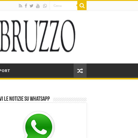
PORT
vi le notizie su Whatsapp