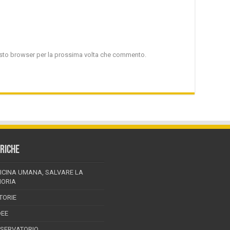
uesto browser per la prossima volta che commento.
RICHE
ICINA UMANA, SALVARE LA
ORIA
TORIE
DEE
SSERVATORIO