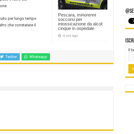
ione.
@Seg
Pescara, minorenni
eguito per lungo tempo
soccorsi per
intossicazione da alcol:
ltro che constatare il
cinque in ospedale
6 ore ago
Iscr
Il 
Twitter
Whatsapp