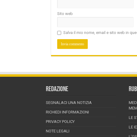
Sito web
Salva il mio nome, email e sito web in q
REDAZIONE
RUB
SEGNALACI UNA NOTIZIA
MED
MEM
RICHIEDI INFORMAZIONI
LE S
PRIVACY POLICY
LE I
NOTE LEGALI
L’O