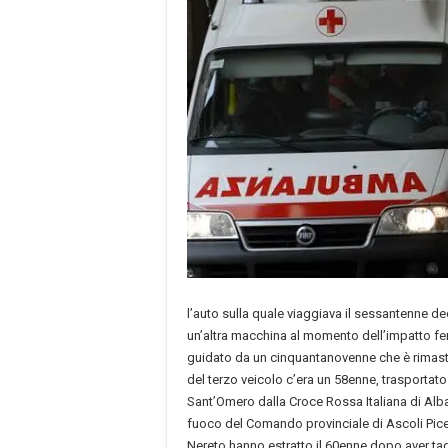
l’auto sulla quale viaggiava il sessantenne d
un’altra macchina al momento dell’impatto fer
guidato da un cinquantanovenne che è rimast
del terzo veicolo c’era un 58enne, trasportato
Sant’Omero dalla Croce Rossa Italiana di Alba A
fuoco del Comando provinciale di Ascoli Pic
Nereto hanno estratto il 60enne dopo aver tagl