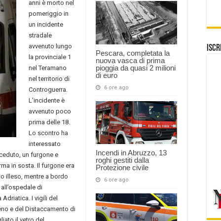
anni è morto nel
pomeriggio in
un incidente
stradale
avvenuto lungo
Iscr
Pescara, completata la
la provinciale 1
nuova vasca di prima
pioggia da quasi 2 milioni
nel Teramano
di euro
nel territorio di
6 ore ago
Controguerra.
L’incidente è
avvenuto poco
prima delle 18.
Lo scontro ha
interessato
Incendi in Abruzzo, 13
eceduto, un furgone e
roghi gestiti dalla
ma in sosta. Il furgone era
Protezione civile
o illeso, mentre a bordo
6 ore ago
 all’ospedale di
driatica. I vigili del
eno e del Distaccamento di
iato il vetro del