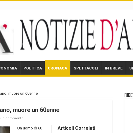
CONOMIA
POLITICA
CRONACA
SPETTACOLI
IN BREVE
S
amano, muore un 60enne
Rice
mano, muore un 60enne
a un commento
Articoli Correlati
Un uomo di 60