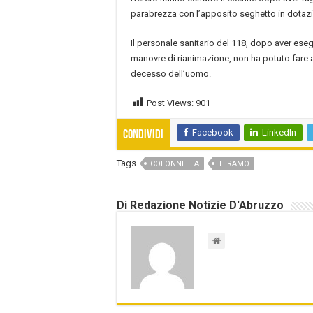
parabrezza con l’apposito seghetto in dotaz
Il personale sanitario del 118, dopo aver es
manovre di rianimazione, non ha potuto fare a
decesso dell’uomo.
Post Views:
901
Facebook
LinkedIn
Condividi
Tags
COLONNELLA
TERAMO
Di Redazione Notizie D'Abruzzo