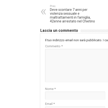
Prec.
Deve scontare 7 anni per
violenza sessuale e
maltrattamenti in famiglia,
42enne arrestato nel Chietino
Lascia un commento
Il tuo indirizzo email non sarà pubblicato.
I c
Commento
*
Nome
*
Email
*