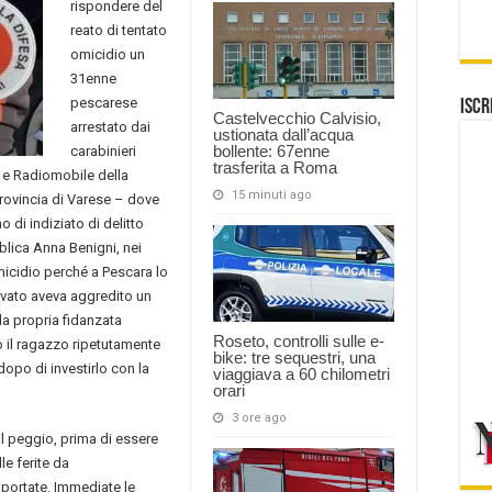
rispondere del
reato di tentato
omicidio un
31enne
pescarese
Iscr
Castelvecchio Calvisio,
arrestato dai
ustionata dall’acqua
bollente: 67enne
carabinieri
trasferita a Roma
 e Radiomobile della
15 minuti ago
rovincia di Varese – dove
di indiziato di delitto
blica Anna Benigni, nei
micidio perché a Pescara lo
ivato aveva aggredito un
la propria fidanzata
Roseto, controlli sulle e-
 il ragazzo ripetutamente
bike: tre sequestri, una
dopo di investirlo con la
viaggiava a 60 chilometri
orari
3 ore ago
 il peggio, prima di essere
le ferite da
iportate. Immediate le