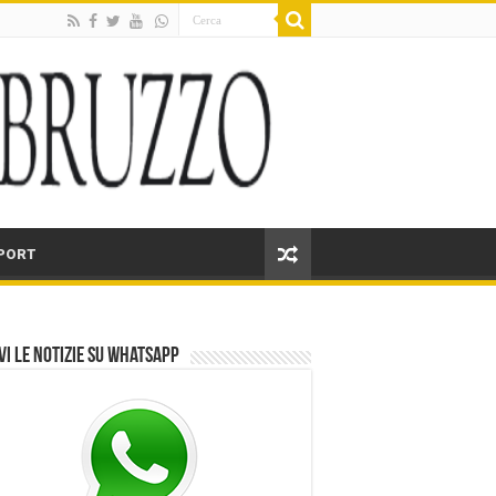
PORT
vi le notizie su Whatsapp