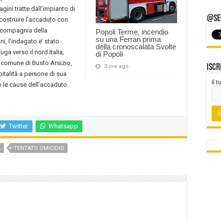
gini tratte dall’impianto di
@Seg
icostruire l’accaduto con
n compagnia della
Popoli Terme, incendio
su una Ferrari prima
ni, l’indagato e’ stato
della cronoscalata Svolte
ga verso il nord Italia,
di Popoli
l comune di Busto Arsizio,
Iscr
3 ore ago
italità a persone di sua
Il 
 le cause dell’accaduto.
Twitter
Whatsapp
A
TENTATO OMICIDIO