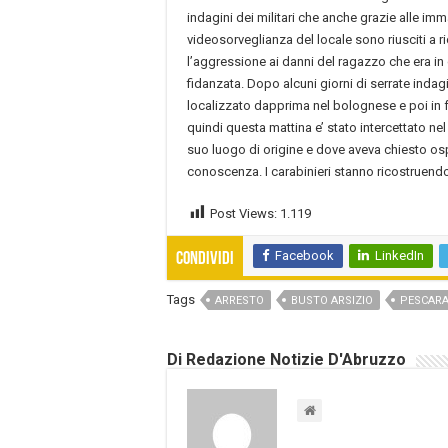
indagini dei militari che anche grazie alle imma
videosorveglianza del locale sono riusciti a r
l’aggressione ai danni del ragazzo che era i
fidanzata. Dopo alcuni giorni di serrate indagi
localizzato dapprima nel bolognese e poi in fu
quindi questa mattina e’ stato intercettato ne
suo luogo di origine e dove aveva chiesto osp
conoscenza. I carabinieri stanno ricostruendo
Post Views:
1.119
Facebook
LinkedIn
Condividi
Tags
ARRESTO
BUSTO ARSIZIO
PESCAR
Di Redazione Notizie D'Abruzzo