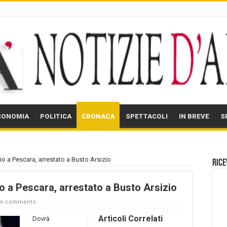
CONOMIA
POLITICA
CRONACA
SPETTACOLI
IN BREVE
S
io a Pescara, arrestato a Busto Arsizio
Rice
o a Pescara, arrestato a Busto Arsizio
 un commento
Articoli Correlati
Dovrà