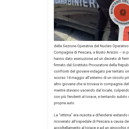
della Sezione Operativa del Nucleo Operativo
Compagnia di Pescara, a Busto Arsizio – in p
hanno dato esecuzione ad un decreto di fermo 
firmato dal Sostituto Procuratore della Repub
confronti del giovane indagato per tentato o
scorso 14 maggio all’esterno di un circolo pr
altro giovane che si trovava in compagnia del
mentre stavano uscendo dal locale, colpendo
con più fendenti al torace, e tentando subito 
propria auto.
La “vittima” era riuscita a difendersi evitando
ricoverato all’ospedale di Pescara a causa del
accoltellamento al torace e ad un ginocchio r