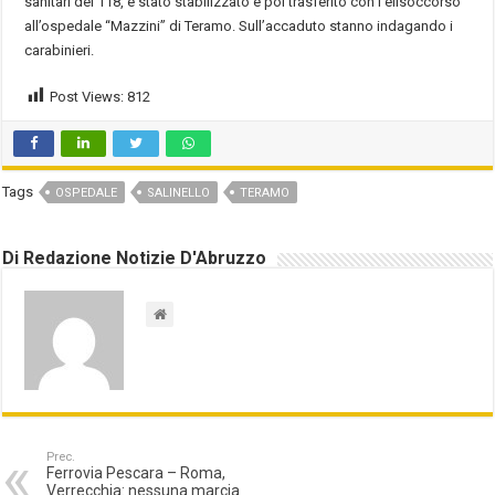
sanitari del 118, è stato stabilizzato e poi trasferito con l’elisoccorso
all’ospedale “Mazzini” di Teramo. Sull’accaduto stanno indagando i
carabinieri.
Post Views:
812
Tags
OSPEDALE
SALINELLO
TERAMO
Di Redazione Notizie D'Abruzzo
Prec.
Ferrovia Pescara – Roma,
Verrecchia: nessuna marcia