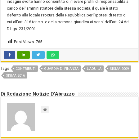
indagini svolte hanno consentito di rilevare profili di responsabilità a
carico dell’amministratore della stessa società, il quale è stato
deferito alla locale Procura della Repubblica per l’ipotesi di reato di
cui all’art. 316 ter c.p. e della persona giuridica ai sensi dell’art. 24 del
D.Lgs. 231/2001.
Post Views:
765
Tags
CONTRIBUTI
GUARDIA DI FINANZA
L'AQUILA
SISMA 2009
SISMA 2016
Di Redazione Notizie D'Abruzzo