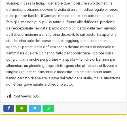
90enne; in casa la figlia, il genero e due nipoti che solo domattina,
domenica, potranno ricevere la visita di un un medico legale e, forse,
delle pompe funebri. Il Comune e’ in costante contatto con questa
famiglia, ma non puo’ piu’ di tanto di fronte alle difficolta’ prodotte
dall’eccezionale nevicata. L’altro giorno un ‘gatto delle nevi’ arrivato
da Belluno, insieme a una turbina disponibile sul posto, ha aperto la
strada principale del paese, ma per raggiungere questa azienda
agricola i parenti della defunta hanno dovuto munirsi di ciaspole e
camminare due ore. Lo hanno fatto per condividere il dolore con i
congiunti, ma anche per portare – a spalla – taniche di benzina per
alimentare un piccolo gruppo elettrogeno che si riesce a utilizzare a
singhiozzo, generi alimentari e medicine. Insieme ad alcuni amici
hanno cercato di spalare la neve dal tetto della stalla, ma la situazione
non e’ piu’ governabile. E chiedono aiuto.
Post Views:
585