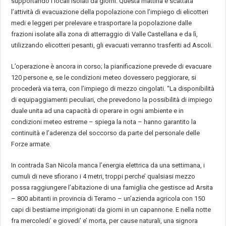
supportando i locali isolati da giorni. Questa mattina è scattata
l’attività di evacuazione della popolazione con l’impiego di elicotteri
medi e leggeri per prelevare e trasportare la popolazione dalle
frazioni isolate alla zona di atterraggio di Valle Castellana e da lì,
utilizzando elicotteri pesanti, gli evacuati verranno trasferiti ad Ascoli.
L’operazione è ancora in corso; la pianificazione prevede di evacuare
120 persone e, se le condizioni meteo dovessero peggiorare, si
procederà via terra, con l’impiego di mezzo cingolati. “La disponibilità
di equipaggiamenti peculiari, che prevedono la possibilità di impiego
duale unita ad una capacità di operare in ogni ambiente e in
condizioni meteo estreme – spiega la nota – hanno garantito la
continuità e l’aderenza del soccorso da parte del personale delle
Forze armate.
In contrada San Nicola manca l’energia elettrica da una settimana, i
cumuli di neve sfiorano i 4 metri, troppi perche’ qualsiasi mezzo
possa raggiungere l’abitazione di una famiglia che gestisce ad Arsita
– 800 abitanti in provincia di Teramo – un’azienda agricola con 150
capi di bestiame imprigionati da giorni in un capannone. E nella notte
fra mercoledi’ e giovedi’ e’ morta, per cause naturali, una signora