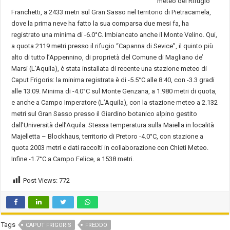
meteo del Rifugio
Franchetti, a 2433 metri sul Gran Sasso nel territorio di Pietracamela,
dove la prima neve ha fatto la sua comparsa due mesi fa, ha
registrato una minima di -6.0°C. Imbiancato anche il Monte Velino. Qui,
a quota 2119 metri presso il rifugio “Capanna di Sevice”, il quinto più
alto di tutto l’Appennino, di proprietà del Comune di Magliano de’
Marsi (L’Aquila), è stata installata di recente una stazione meteo di
Caput Frigoris: la minima registrata è di -5.5°C alle 8:40, con -3.3 gradi
alle 13:09. Minima di -4.0°C sul Monte Genzana, a 1.980 metri di quota,
e anche a Campo Imperatore (L’Aquila), con la stazione meteo a 2.132
metri sul Gran Sasso presso il Giardino botanico alpino gestito
dall’Università dell’Aquila. Stessa temperatura sulla Maiella in località
Majelletta – Blockhaus, territorio di Pretoro -4.0°C, con stazione a
quota 2003 metri e dati raccolti in collaborazione con Chieti Meteo.
Infine -1.7°C a Campo Felice, a 1538 metri.
Post Views:
772
Tags
CAPUT FRIGORIS
FREDDO