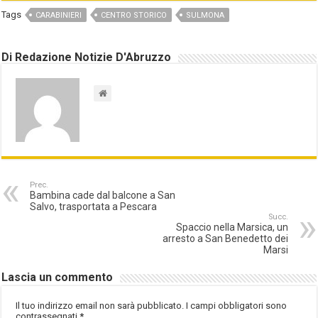
Tags
CARABINIERI
CENTRO STORICO
SULMONA
Di Redazione Notizie D'Abruzzo
Prec.
Bambina cade dal balcone a San
Salvo, trasportata a Pescara
Succ.
Spaccio nella Marsica, un
arresto a San Benedetto dei
Marsi
Lascia un commento
Il tuo indirizzo email non sarà pubblicato.
I campi obbligatori sono
contrassegnati
*