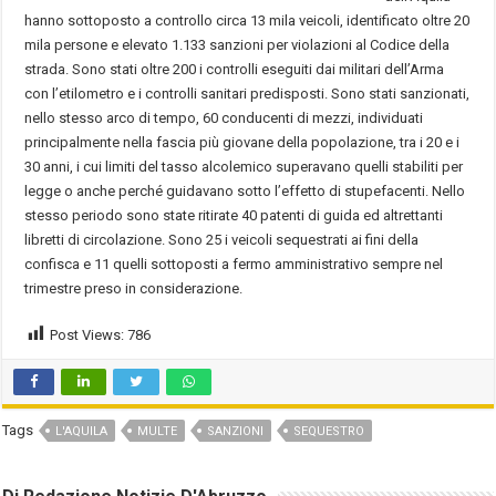
hanno sottoposto a controllo circa 13 mila veicoli, identificato oltre 20
mila persone e elevato 1.133 sanzioni per violazioni al Codice della
strada. Sono stati oltre 200 i controlli eseguiti dai militari dell’Arma
con l’etilometro e i controlli sanitari predisposti. Sono stati sanzionati,
nello stesso arco di tempo, 60 conducenti di mezzi, individuati
principalmente nella fascia più giovane della popolazione, tra i 20 e i
30 anni, i cui limiti del tasso alcolemico superavano quelli stabiliti per
legge o anche perché guidavano sotto l’effetto di stupefacenti. Nello
stesso periodo sono state ritirate 40 patenti di guida ed altrettanti
libretti di circolazione. Sono 25 i veicoli sequestrati ai fini della
confisca e 11 quelli sottoposti a fermo amministrativo sempre nel
trimestre preso in considerazione.
Post Views:
786
Tags
L'AQUILA
MULTE
SANZIONI
SEQUESTRO