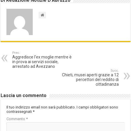
Di Redazione Notizie D'Abruzzo
Prec.
Aggredisce l’ex moglie mentre è
in prova ai servizi sociale,
arrestato ad Avezzano
Succ.
Chieti, musei aperti grazie a 12
percettori del reddito di
cittadinanza
Lascia un commento
Il tuo indirizzo email non sarà pubblicato.
I campi obbligatori sono
contrassegnati
*
Commento
*