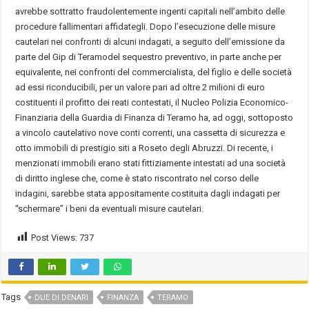
avrebbe sottratto fraudolentemente ingenti capitali nell’ambito delle
procedure fallimentari affidategli. Dopo l’esecuzione delle misure
cautelari nei confronti di alcuni indagati, a seguito dell’emissione da
parte del Gip di Teramodel sequestro preventivo, in parte anche per
equivalente, nei confronti del commercialista, del figlio e delle società
ad essi riconducibili, per un valore pari ad oltre 2 milioni di euro
costituenti il profitto dei reati contestati, il Nucleo Polizia Economico-
Finanziaria della Guardia di Finanza di Teramo ha, ad oggi, sottoposto
a vincolo cautelativo nove conti correnti, una cassetta di sicurezza e
otto immobili di prestigio siti a Roseto degli Abruzzi. Di recente, i
menzionati immobili erano stati fittiziamente intestati ad una società
di diritto inglese che, come è stato riscontrato nel corso delle
indagini, sarebbe stata appositamente costituita dagli indagati per
“schermare” i beni da eventuali misure cautelari.
Post Views:
737
Tags
DUE DI DENARI
FINANZA
TERAMO