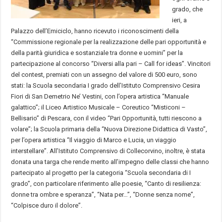
grado, che
ieri, a
Palazzo dell’Emiciclo, hanno ricevuto i riconoscimenti della
“Commissione regionale per la realizzazione delle pari opportunità e
della parità giuridica e sostanziale tra donne e uomini” per la
partecipazione al concorso “Diversi alla pari – Call for ideas”. Vincitori
del contest, premiati con un assegno del valore di 500 euro, sono
stati: la Scuola secondaria I grado dell’Istituto Comprensivo Cesira
Fiori di San Demetrio Ne’ Vestini, con l’opera artistica “Manuale
galattico”; il Liceo Artistico Musicale – Coreutico “Misticoni –
Bellisario” di Pescara, con il video “Pari Opportunità, tutti riescono a
volare”; la Scuola primaria della “Nuova Direzione Didattica di Vasto”,
per l’opera artistica “Il viaggio di Marco e Lucia, un viaggio
interstellare”. All’Istituto Comprensivo di Collecorvino, inoltre, è stata
donata una targa che rende merito all’impegno delle classi che hanno
partecipato al progetto per la categoria “Scuola secondaria di I
grado”, con particolare riferimento alle poesie, “Canto di resilienza:
donne tra ombre e speranza”, “Nata per…”, “Donne senza nome”,
“Colpisce duro il dolore”.