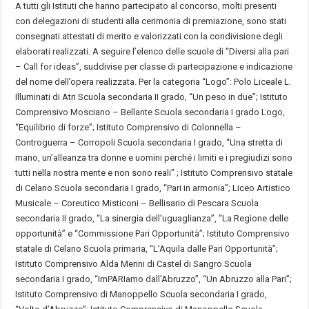
A tutti gli Istituti che hanno partecipato al concorso, molti presenti
con delegazioni di studenti alla cerimonia di premiazione, sono stati
consegnati attestati di merito e valorizzati con la condivisione degli
elaborati realizzati. A seguire l’elenco delle scuole di “Diversi alla pari
– Call for ideas”, suddivise per classe di partecipazione e indicazione
del nome dell’opera realizzata. Per la categoria “Logo”: Polo Liceale L.
Illuminati di Atri Scuola secondaria II grado, “Un peso in due”; Istituto
Comprensivo Mosciano – Bellante Scuola secondaria I grado Logo,
“Equilibrio di forze”; Istituto Comprensivo di Colonnella –
Controguerra – Corropoli Scuola secondaria I grado, “Una stretta di
mano, un’alleanza tra donne e uomini perché i limiti e i pregiudizi sono
tutti nella nostra mente e non sono reali” ; Istituto Comprensivo statale
di Celano Scuola secondaria I grado, “Pari in armonia”; Liceo Artistico
Musicale – Coreutico Misticoni – Bellisario di Pescara Scuola
secondaria II grado, “La sinergia dell’uguaglianza”, “La Regione delle
opportunità” e “Commissione Pari Opportunità”; Istituto Comprensivo
statale di Celano Scuola primaria, “L’Aquila dalle Pari Opportunità”;
Istituto Comprensivo Alda Merini di Castel di Sangro Scuola
secondaria I grado, “ImPARIamo dall’Abruzzo”, “Un Abruzzo alla Pari”;
Istituto Comprensivo di Manoppello Scuola secondaria I grado,