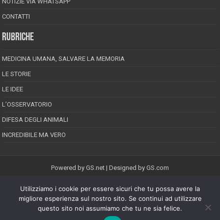
NOTIZIE VIA WHATSAPP
CONTATTI
RUBRICHE
MEDICINA UMANA, SALVARE LA MEMORIA
LE STORIE
LE IDEE
L’OSSERVATORIO
DIFESA DEGLI ANIMALI
INCREDIBILE MA VERO
Powered by
GS.net
| Designed by
GS.com
Utilizziamo i cookie per essere sicuri che tu possa avere la
EPINEION EDITRICE S.R.L.
P.Iva 02008710689
migliore esperienza sul nostro sito. Se continui ad utilizzare
Registrazione Tribunale di Pescara reg. speciale della stampa n.08/2012
questo sito noi assumiamo che tu ne sia felice.
Direttore responsabile: Maurizio Piccinino
Iscrizione al ROC n.22607