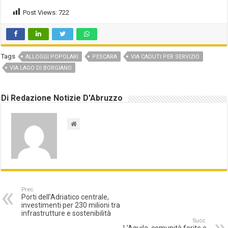
Post Views:
722
Tags
ALLOGGI POPOLARI
PESCARA
VIA CADUTI PER SERVIZIO
VIA LAGO DI BORGIANO
Di Redazione Notizie D'Abruzzo
Prec.
Porti dell’Adriatico centrale,
investimenti per 230 milioni tra
infrastrutture e sostenibilità
Succ.
L’Aquila, comunità ferite e