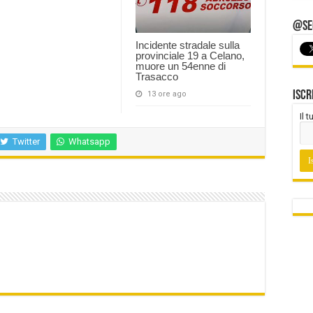
@Seg
Incidente stradale sulla
provinciale 19 a Celano,
muore un 54enne di
Trasacco
Iscr
13 ore ago
Il 
Twitter
Whatsapp