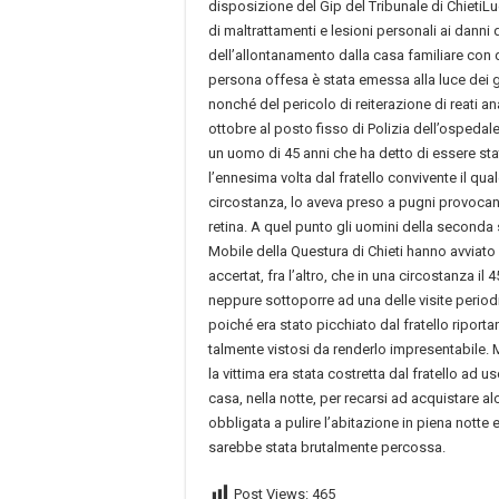
disposizione del Gip del Tribunale di ChietiL
di maltrattamenti e lesioni personali ai danni d
dell’allontanamento dalla casa familiare con di
persona offesa è stata emessa alla luce dei 
nonché del pericolo di reiterazione di reati ana
ottobre al posto fisso di Polizia dell’ospedale
un uomo di 45 anni che ha detto di essere st
l’ennesima volta dal fratello convivente il qual
circostanza, lo aveva preso a pugni provocand
retina. A quel punto gli uomini della seconda
Mobile della Questura di Chieti hanno avviato
accertat, fra l’altro, che in una circostanza il
neppure sottoporre ad una delle visite periodi
poiché era stato picchiato dal fratello riport
talmente vistosi da renderlo impresentabile. M
la vittima era stata costretta dal fratello ad u
casa, nella notte, per recarsi ad acquistare al
obbligata a pulire l’abitazione in piena notte e
sarebbe stata brutalmente percossa.
Post Views:
465