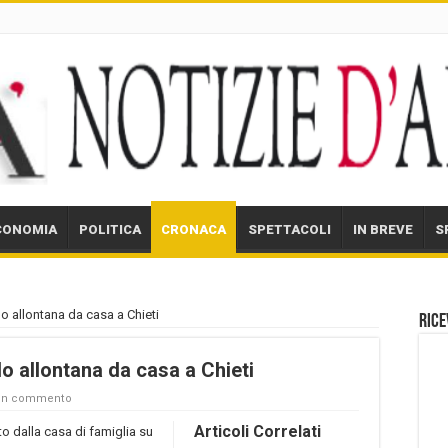
CONOMIA
POLITICA
CRONACA
SPETTACOLI
IN BREVE
S
 lo allontana da casa a Chieti
Rice
 lo allontana da casa a Chieti
 un commento
Articoli Correlati
to dalla casa di famiglia su