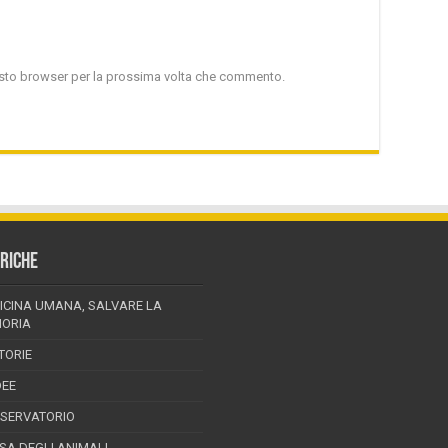
uesto browser per la prossima volta che commento.
RICHE
ICINA UMANA, SALVARE LA
ORIA
TORIE
DEE
SSERVATORIO
ESA DEGLI ANIMALI