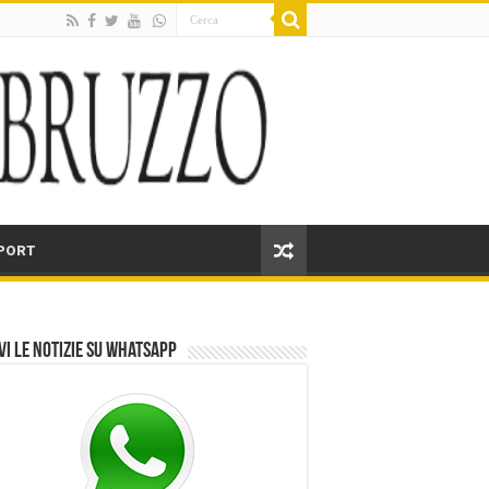
PORT
vi le notizie su Whatsapp