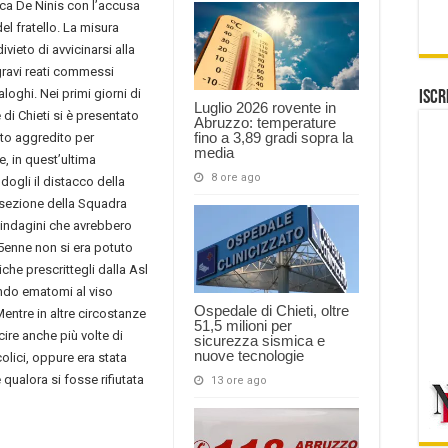
uca De Ninis con l’accusa
el fratello. La misura
vieto di avvicinarsi alla
gravi reati commessi
loghi. Nei primi giorni di
Iscr
Luglio 2026 rovente in
 di Chieti si è presentato
Abruzzo: temperature
fino a 3,89 gradi sopra la
ato aggredito per
media
e, in quest’ultima
8 ore ago
ogli il distacco della
 sezione della Squadra
 indagini che avrebbero
 45enne non si era potuto
che prescrittegli dalla Asl
ando ematomi al viso
Ospedale di Chieti, oltre
entre in altre circostanze
51,5 milioni per
scire anche più volte di
sicurezza sismica e
nuove tecnologie
colici, oppure era stata
 qualora si fosse rifiutata
13 ore ago