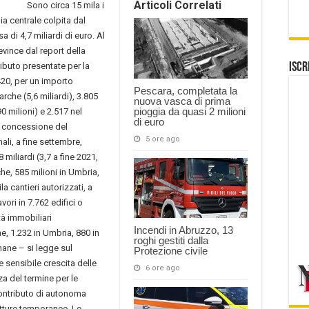
Articoli Correlati
Sono circa 15 mila i
lia centrale colpita dal
 di 4,7 miliardi di euro. Al
vince dal report della
ributo presentate per la
Iscr
420, per un importo
Pescara, completata la
arche (5,6 miliardi), 3.805
nuova vasca di prima
pioggia da quasi 2 milioni
0 milioni) e 2.517 nel
di euro
la concessione del
5 ore ago
ali, a fine settembre,
miliardi (3,7 a fine 2021,
rche, 585 milioni in Umbria,
a cantieri autorizzati, a
vori in 7.762 edifici o
tà immobiliari
Incendi in Abruzzo, 13
e, 1.232 in Umbria, 880 in
roghi gestiti dalla
mane – si legge sul
Protezione civile
 sensibile crescita delle
6 ore ago
a del termine per le
ontributo di autonoma
utture temporanee. Le