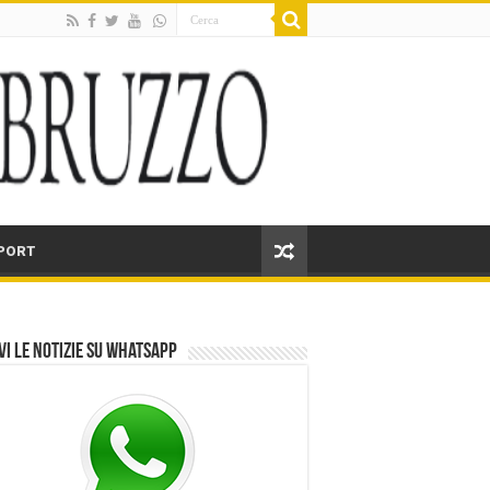
PORT
vi le notizie su Whatsapp