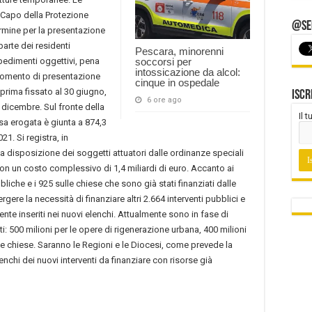
Capo della Protezione
@Seg
ermine per la presentazione
parte dei residenti
Pescara, minorenni
pedimenti oggettivi, pena
soccorsi per
intossicazione da alcol:
 momento di presentazione
cinque in ospedale
o prima fissato al 30 giugno,
Iscr
6 ore ago
0 dicembre. Sul fronte della
Il 
sa erogata è giunta a 874,3
021. Si registra, in
 disposizione dei soggetti attuatori dalle ordinanze speciali
on un costo complessivo di 1,4 miliardi di euro. Accanto ai
bbliche e i 925 sulle chiese che sono già stati finanziati dalle
ere la necessità di finanziare altri 2.664 interventi pubblici e
te inseriti nei nuovi elenchi. Attualmente sono in fase di
i: 500 milioni per le opere di rigenerazione urbana, 400 milioni
 le chiese. Saranno le Regioni e le Diocesi, come prevede la
lenchi dei nuovi interventi da finanziare con risorse già