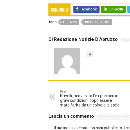
Facebook
LinkedIn
Condividi
Tags
ABRUZZO
RICOSTRUZIONE
Di Redazione Notizie D'Abruzzo
Prec.
Navelli, ricoverato l’ex parroco in
gravi condizioni dopo essere
stato ferito da un colpo di pistola
Lascia un commento
Il tuo indirizzo email non sarà pubblicato.
I c