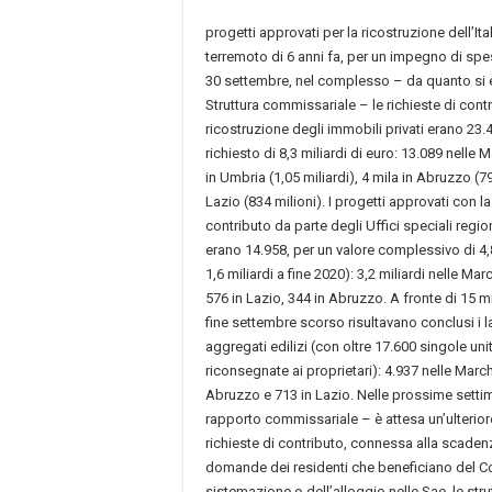
progetti approvati per la ricostruzione dell’Ita
terremoto di 6 anni fa, per un impegno di spesa
30 settembre, nel complesso – da quanto si e
Struttura commissariale – le richieste di cont
ricostruzione degli immobili privati erano 23.
richiesto di 8,3 miliardi di euro: 13.089 nelle M
in Umbria (1,05 miliardi), 4 mila in Abruzzo (79
Lazio (834 milioni). I progetti approvati con 
contributo da parte degli Uffici speciali region
erano 14.958, per un valore complessivo di 4,8 
1,6 miliardi a fine 2020): 3,2 miliardi nelle Ma
576 in Lazio, 344 in Abruzzo. A fronte di 15 mil
fine settembre scorso risultavano conclusi i la
aggregati edilizi (con oltre 17.600 singole uni
riconsegnate ai proprietari): 4.937 nelle March
Abruzzo e 713 in Lazio. Nelle prossime setti
rapporto commissariale – è attesa un’ulteriore
richieste di contributo, connessa alla scadenz
domande dei residenti che beneficiano del C
sistemazione o dell’alloggio nelle Sae, le str