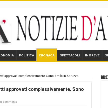
CONOMIA
POLITICA
CRONACA
SPETTACOLI
IN BREVE
S
etti approvati complessivamente. Sono 4 mila in Abruzzo
Rice
etti approvati complessivamente. Sono
 un commento