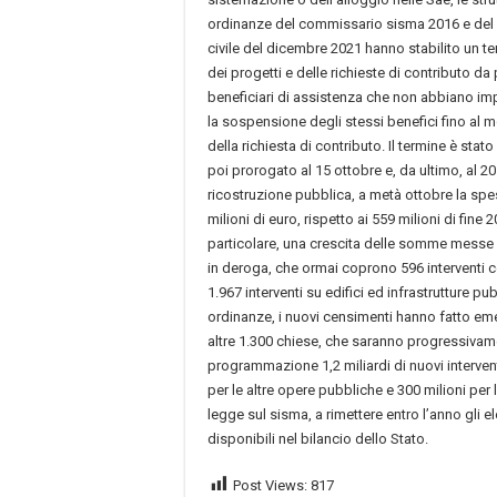
ordinanze del commissario sisma 2016 e del 
civile del dicembre 2021 hanno stabilito un t
dei progetti e delle richieste di contributo da 
beneficiari di assistenza che non abbiano im
la sospensione degli stessi benefici fino al
della richiesta di contributo. Il termine è stat
poi prorogato al 15 ottobre e, da ultimo, al 2
ricostruzione pubblica, a metà ottobre la spe
milioni di euro, rispetto ai 559 milioni di fine 2
particolare, una crescita delle somme messe a
in deroga, che ormai coprono 596 interventi c
1.967 interventi su edifici ed infrastrutture pu
ordinanze, i nuovi censimenti hanno fatto emerg
altre 1.300 chiese, che saranno progressivamen
programmazione 1,2 miliardi di nuovi intervent
per le altre opere pubbliche e 300 milioni per
legge sul sisma, a rimettere entro l’anno gli e
disponibili nel bilancio dello Stato.
Post Views:
817