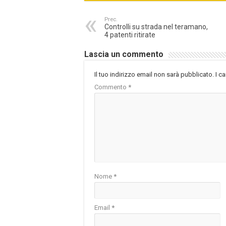
Prec.
Controlli su strada nel teramano,
4 patenti ritirate
Lascia un commento
Il tuo indirizzo email non sarà pubblicato.
I c
Commento
*
Nome
*
Email
*