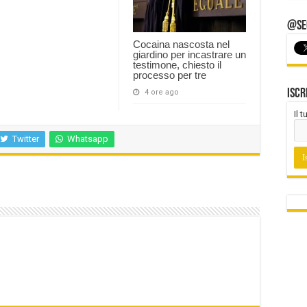
@Seg
Cocaina nascosta nel
giardino per incastrare un
testimone, chiesto il
processo per tre
Iscr
4 ore ago
Il 
Twitter
Whatsapp