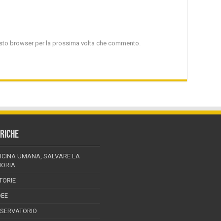
uesto browser per la prossima volta che commento.
RICHE
ICINA UMANA, SALVARE LA
ORIA
TORIE
DEE
SSERVATORIO