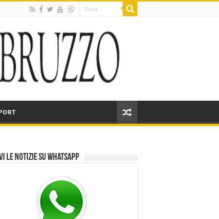
PORT
vi le notizie su Whatsapp