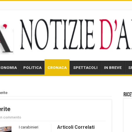
CONOMIA
POLITICA
CRONACA
SPETTACOLI
IN BREVE
S
erite
Rice
rite
 un commento
Articoli Correlati
I carabinieri