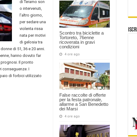
di Teramo son
o intervenuti,
l’altro giorno,
per sedare una
violenta rissa
Iscr
Scontro tra biciclette a
nata per motivi
Tortoreto, 76enne
ricoverata in gravi
di gelosia tra
condizioni
donne di 51, 36 e 20 anni.
4 ore ago
36enne, hanno dovuto far
 prognosi. Il pronto
avi conseguenze. I
io di forbici utilizzato
False raccolte di offerte
per la festa patronale,
allarme a San Benedetto
dei Marsi
4 ore ago